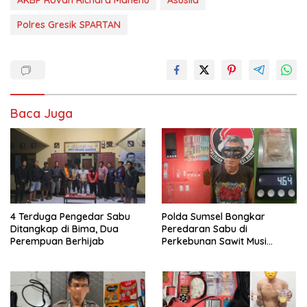
Polres Gresik SPARTAN
Baca Juga
4 Terduga Pengedar Sabu
Polda Sumsel Bongkar
Ditangkap di Bima, Dua
Peredaran Sabu di
Perempuan Berhijab
Perkebunan Sawit Musi
Rawas, Pengedar Dibekuk
dengan Barang Bukti Sabu
dan Timbangan Digital