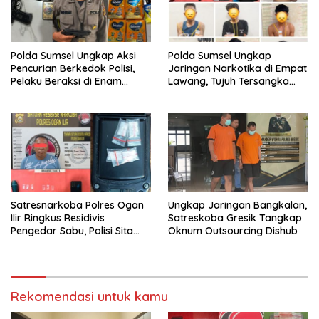
Polda Sumsel Ungkap Aksi
Polda Sumsel Ungkap
Pencurian Berkedok Polisi,
Jaringan Narkotika di Empat
Pelaku Beraksi di Enam
Lawang, Tujuh Tersangka
Lokasi di Palembang
dan Senpi Rakitan
Diamankan
Satresnarkoba Polres Ogan
Ungkap Jaringan Bangkalan,
Ilir Ringkus Residivis
Satreskoba Gresik Tangkap
Pengedar Sabu, Polisi Sita
Oknum Outsourcing Dishub
Empat Paket Narkotika
Rekomendasi untuk kamu