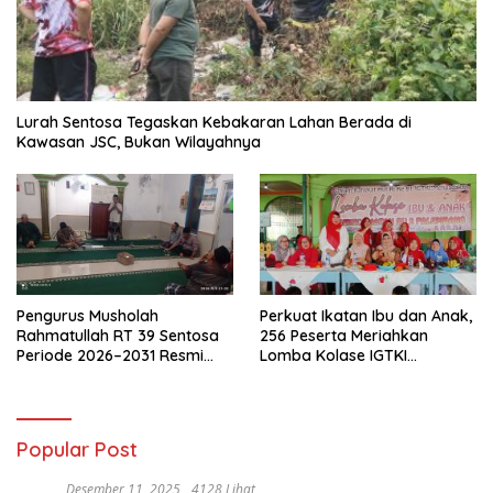
Lurah Sentosa Tegaskan Kebakaran Lahan Berada di
Kawasan JSC, Bukan Wilayahnya
Pengurus Musholah
Perkuat Ikatan Ibu dan Anak,
Rahmatullah RT 39 Sentosa
256 Peserta Meriahkan
Periode 2026–2031 Resmi
Lomba Kolase IGTKI
Terbentuk
Seberang Ulu II
Popular Post
Desember 11, 2025
4128 Lihat