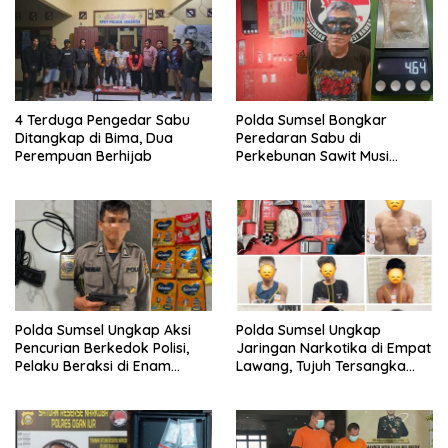
4 Terduga Pengedar Sabu
Polda Sumsel Bongkar
Ditangkap di Bima, Dua
Peredaran Sabu di
Perempuan Berhijab
Perkebunan Sawit Musi
Rawas, Pengedar Dibekuk
dengan Barang Bukti Sabu
dan Timbangan Digital
Polda Sumsel Ungkap Aksi
Polda Sumsel Ungkap
Pencurian Berkedok Polisi,
Jaringan Narkotika di Empat
Pelaku Beraksi di Enam
Lawang, Tujuh Tersangka
Lokasi di Palembang
dan Senpi Rakitan
Diamankan