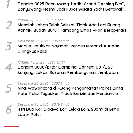
1
Dandim 0825 Banyuwangi Hadiri Grand Opening BIYC,
Banyuwangi Resmi Jadi Pusat Wisata Yacht Bertaraf
Internasional
2
Januari 9, 2026
3756 Lihat
Masalah Lahan Telah Selesai, Tidak Ada Lagi Ruang
Konflik, Bupati Buru : Tambang Emas Akan Beroperasi
diakhir Januari 2026
3
Desember 30, 2025
3364 Lihat
Modus Jatuhkan Sajadah, Pencuri Motor di Kuripan
Diringkus Polisi
4
Januari 10, 2026
3281 Lihat
Dandim 0808/Blitar Dampingi Danrem 081/DSJ
kunjungi Lokasi Sasaran Pembangunan Jembatan
Gantung Di Blitar
5
Desember 26, 2025
3203 Lihat
Viral Wawancara di Ruang Pengamanan Polres Bima
Kota, Polisi Tegaskan Tidak Berizin dan Mendahului
Proses Lidik
6
Desember 12, 2025
3076 Lihat
Istri Dua Kali Dibawa Lari Lelaki Lain, Suami di Bima
Lapor Polisi