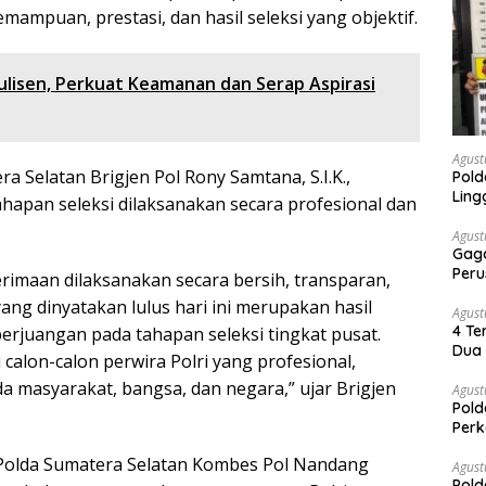
mpuan, prestasi, dan hasil seleksi yang objektif.
ulisen, Perkuat Keamanan dan Serap Aspirasi
Agust
a Selatan Brigjen Pol Rony Samtana, S.I.K.,
Pold
Ling
hapan seleksi dilaksanakan secara profesional dan
Agust
Gaga
Peru
imaan dilaksanakan secara bersih, transparan,
ang dinyatakan lulus hari ini merupakan hasil
Agust
4 Te
perjuangan pada tahapan seleksi tingkat pusat.
Dua 
lon-calon perwira Polri yang profesional,
a masyarakat, bangsa, dan negara,” ujar Brigjen
Agust
Pold
Perk
Dibe
Polda Sumatera Selatan Kombes Pol Nandang
Timb
Agust
Pold