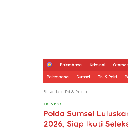
H
Palembang
Kriminal
Otomot
o
m
Palembang
Sumsel
Tni & Polri
P
e
Beranda
Tni & Polri
Tni & Polri
Polda Sumsel Luluska
2026, Siap Ikuti Selek