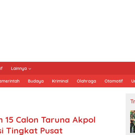
if
Lainnya
emerintah
Budaya
Kriminal
Olahraga
Otomotif
U
Tn
n 15 Calon Taruna Akpol
si Tingkat Pusat