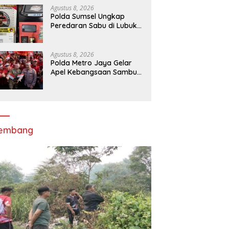
Merah Putih di Bukit Walesi
Agustus 8, 2026
Polda Sumsel Ungkap
Peredaran Sabu di Lubuk
Linggau, Tersangka RO
Diamankan
Agustus 8, 2026
Polda Metro Jaya Gelar
Apel Kebangsaan Sambut
Hari Ulang Tahun ke-81
Republik Indonesia
lembang