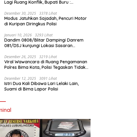
Lagi Ruang Konflik, Bupati Buru :
Tambang Emas Akan Beroperasi diakhir
Januari 2026
Desember 30, 2025
3378 Lihat
Modus Jatuhkan Sajadah, Pencuri Motor
di Kuripan Diringkus Polisi
Januari 10, 2026
3293 Lihat
Dandim 0808/Blitar Dampingi Danrem
081/DSJ kunjungi Lokasi Sasaran
Pembangunan Jembatan Gantung Di
Blitar
Desember 26, 2025
3219 Lihat
Viral Wawancara di Ruang Pengamanan
Polres Bima Kota, Polisi Tegaskan Tidak
Berizin dan Mendahului Proses Lidik
Desember 12, 2025
3091 Lihat
Istri Dua Kali Dibawa Lari Lelaki Lain,
Suami di Bima Lapor Polisi
minal