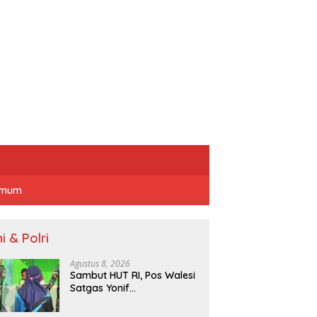
mum
i & Polri
Agustus 8, 2026
Sambut HUT RI, Pos Walesi
Satgas Yonif
645/Gardatama Yudha
Bersama Warga, Kibarkan