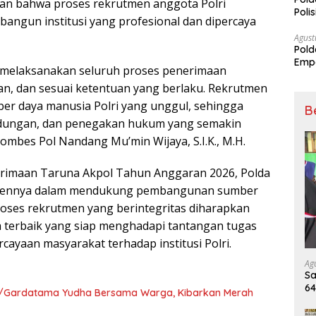
ikan bahwa proses rekrutmen anggota Polri
Poli
ngun institusi yang profesional dan dipercaya
Pal
Agust
Pold
Empa
 melaksanakan seluruh proses penerimaan
Rak
ran, dan sesuai ketentuan yang berlaku. Rekrutmen
ber daya manusia Polri yang unggul, sehingga
B
dungan, dan penegakan hukum yang semakin
ombes Pol Nandang Mu’min Wijaya, S.I.K., M.H.
erimaan Taruna Akpol Tahun Anggaran 2026, Polda
mennya dalam mendukung pembangunan sumber
Proses rekrutmen yang berintegritas diharapkan
 terbaik yang siap menghadapi tantangan tugas
cayaan masyarakat terhadap institusi Polri.
Ag
Sa
6
645/Gardatama Yudha Bersama Warga, Kibarkan Merah
Ki