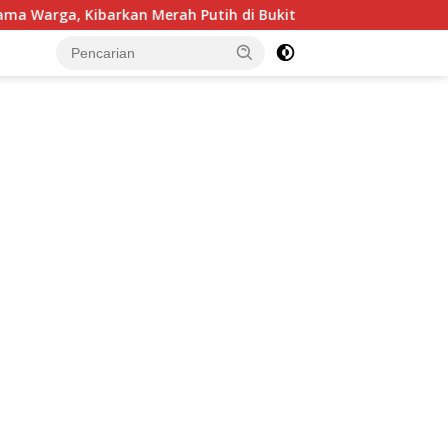
rah Putih di Bukit Walesi
Polda Sumsel Ungkap Pered