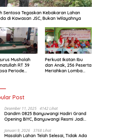
h Sentosa Tegaskan Kebakaran Lahan
da di Kawasan JSC, Bukan Wilayahnya
urus Musholah
Perkuat Ikatan Ibu
atullah RT 39
dan Anak, 256 Peserta
osa Periode
Meriahkan Lomba
–2031 Resmi
Kolase IGTKI
entuk
Seberang Ulu II
ular Post
Desember 11, 2025
4142 Lihat
Dandim 0825 Banyuwangi Hadiri Grand
Opening BIYC, Banyuwangi Resmi Jadi
Pusat Wisata Yacht Bertaraf Internasional
Januari 9, 2026
3768 Lihat
Masalah Lahan Telah Selesai, Tidak Ada