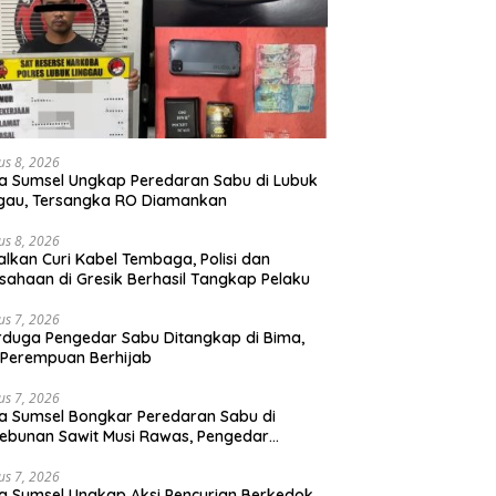
us 8, 2026
a Sumsel Ungkap Peredaran Sabu di Lubuk
gau, Tersangka RO Diamankan
us 8, 2026
lkan Curi Kabel Tembaga, Polisi dan
sahaan di Gresik Berhasil Tangkap Pelaku
us 7, 2026
rduga Pengedar Sabu Ditangkap di Bima,
Perempuan Berhijab
us 7, 2026
a Sumsel Bongkar Peredaran Sabu di
ebunan Sawit Musi Rawas, Pengedar
kuk dengan Barang Bukti Sabu dan
angan Digital
us 7, 2026
a Sumsel Ungkap Aksi Pencurian Berkedok