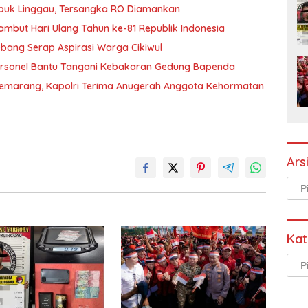
ubuk Linggau, Tersangka RO Diamankan
mbut Hari Ulang Tahun ke-81 Republik Indonesia
bang Serap Aspirasi Warga Cikiwul
ersonel Bantu Tangani Kebakaran Gedung Bapenda
Semarang, Kapolri Terima Anugerah Anggota Kehormatan
Ars
Arsi
Kat
Kate