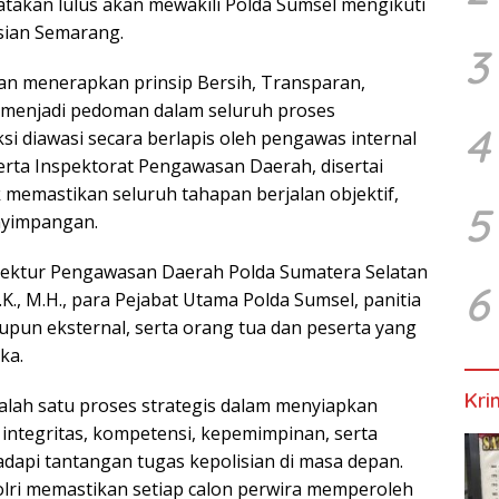
yatakan lulus akan mewakili Polda Sumsel mengikuti
isian Semarang.
3
n menerapkan prinsip Bersih, Transparan,
 menjadi pedoman dalam seluruh proses
4
si diawasi secara berlapis oleh pengawas internal
rta Inspektorat Pengawasan Daerah, disertai
 memastikan seluruh tahapan berjalan objektif,
5
enyimpangan.
spektur Pengawasan Daerah Polda Sumatera Selatan
6
K., M.H., para Pejabat Utama Polda Sumsel, panitia
pun eksternal, serta orang tua dan peserta yang
ka.
Kri
lah satu proses strategis dalam menyiapkan
i integritas, kompetensi, kepemimpinan, serta
api tantangan tugas kepolisian di masa depan.
Polri memastikan setiap calon perwira memperoleh