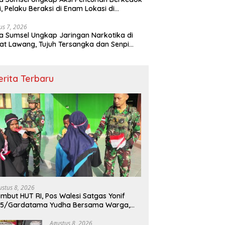
si, Pelaku Beraksi di Enam Lokasi di
embang
us 7, 2026
a Sumsel Ungkap Jaringan Narkotika di
t Lawang, Tujuh Tersangka dan Senpi
itan Diamankan
erita Terbaru
ustus 8, 2026
mbut HUT RI, Pos Walesi Satgas Yonif
45/Gardatama Yudha Bersama Warga,
barkan Merah Putih di Bukit Walesi
Agustus 8, 2026