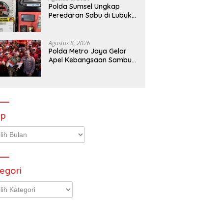
Polda Sumsel Ungkap
Peredaran Sabu di Lubuk
Linggau, Tersangka RO
Diamankan
Agustus 8, 2026
Polda Metro Jaya Gelar
Apel Kebangsaan Sambut
Hari Ulang Tahun ke-81
Republik Indonesia
ip
p
egori
gori