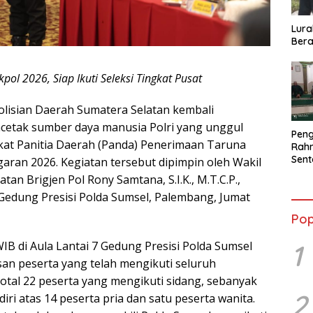
Lura
Bera
ol 2026, Siap Ikuti Seleksi Tingkat Pusat
isian Daerah Sumatera Selatan kembali
etak sumber daya manusia Polri yang unggul
Peng
kat Panitia Daerah (Panda) Penerimaan Taruna
Rahm
Sent
aran 2026. Kegiatan tersebut dipimpin oleh Wakil
2026
an Brigjen Pol Rony Samtana, S.I.K., M.T.C.P.,
Terb
 Gedung Presisi Polda Sumsel, Palembang, Jumat
Pop
1
WIB di Aula Lantai 7 Gedung Presisi Polda Sumsel
n peserta yang telah mengikuti seluruh
 total 22 peserta yang mengikuti sidang, sebanyak
2
rdiri atas 14 peserta pria dan satu peserta wanita.