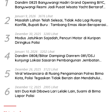
1
Dandim 0825 Banyuwangi Hadiri Grand Opening BIYC,
Banyuwangi Resmi Jadi Pusat Wisata Yacht Bertaraf
Internasional
2
Januari 9, 2026
3676 Lihat
Masalah Lahan Telah Selesai, Tidak Ada Lagi Ruang
Konflik, Bupati Buru : Tambang Emas Akan Beroperasi
diakhir Januari 2026
3
Desember 30, 2025
3280 Lihat
Modus Jatuhkan Sajadah, Pencuri Motor di Kuripan
Diringkus Polisi
4
Januari 10, 2026
3202 Lihat
Dandim 0808/Blitar Dampingi Danrem 081/DSJ
kunjungi Lokasi Sasaran Pembangunan Jembatan
Gantung Di Blitar
5
Desember 26, 2025
3123 Lihat
Viral Wawancara di Ruang Pengamanan Polres Bima
Kota, Polisi Tegaskan Tidak Berizin dan Mendahului
Proses Lidik
6
Desember 12, 2025
2995 Lihat
Istri Dua Kali Dibawa Lari Lelaki Lain, Suami di Bima
Lapor Polisi