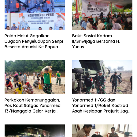
Polda Malut Gagalkan
Bakti Sosial Kodam
Dugaan Penyeludupan Senpi
II/Sriwijaya Bersama H.
Beserta Amunisi Ke Papua
Yunus
Melalui Lintas Negara, Tiga
Tersangka Diamankan
Perkokoh Kemanunggalan,
Yonarmed 11/GG dan
Pos Kout Satgas Yonarmed
Yonarmed 1/Roket Kostrad
13/Nanggala Gelar Kerja
Asah Kesiapan Prajurit Jaga
Bakti Bersama Warga
Kedaulatan NKRI
Gotong Pasir Sungai demi
Pembangunan Masjid Desa
Senaning