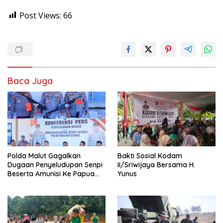
Post Views:
66
Baca Juga
Polda Malut Gagalkan
Bakti Sosial Kodam
Dugaan Penyeludupan Senpi
II/Sriwijaya Bersama H.
Beserta Amunisi Ke Papua
Yunus
Melalui Lintas Negara, Tiga
Tersangka Diamankan