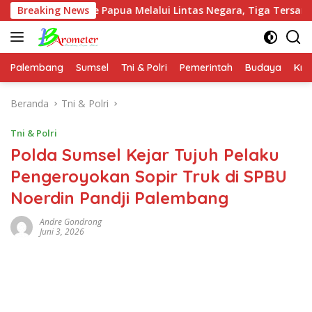
Langsung
 Papua Melalui Lintas Negara, Tiga Tersangka Diamankan
Breaking News
ke
konten
Palembang
Sumsel
Tni & Polri
Pemerintah
Budaya
Kri
Beranda
Tni & Polri
Tni & Polri
Polda Sumsel Kejar Tujuh Pelaku
Pengeroyokan Sopir Truk di SPBU
Noerdin Pandji Palembang
Andre Gondrong
Juni 3, 2026