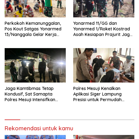
Perkokoh Kemanunggalan,
Yonarmed 11/GG dan
Pos Kout Satgas Yonarmed
Yonarmed 1/Roket Kostrad
13/Nanggala Gelar Kerja
Asah Kesiapan Prajurit Jaga
Bakti Bersama Warga
Kedaulatan NKRI
Gotong Pasir Sungai demi
Pembangunan Masjid Desa
Senaning
Jaga Kamtibmas Tetap
Polres Mesuji Kenalkan
Kondusif, Sat Samapta
Aplikasi Siger Lampung
Polres Mesuji Intensifkan
Presisi untuk Permudah
Patroli Janji Jaga
Akses Layanan Kepolisian
Rekomendasi untuk kamu