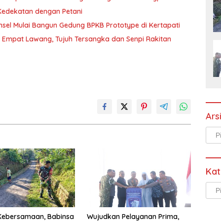
 Kedekatan dengan Petani
sel Mulai Bangun Gedung BPKB Prototype di Kertapati
i Empat Lawang, Tujuh Tersangka dan Senpi Rakitan
Ars
Arsi
Kat
Kate
Kebersamaan, Babinsa
Wujudkan Pelayanan Prima,