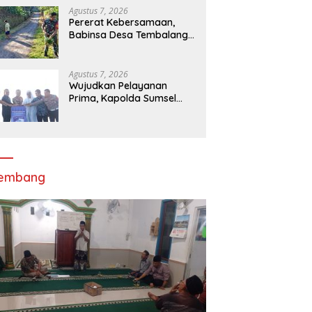
Menaula
Agustus 7, 2026
Pererat Kebersamaan,
Babinsa Desa Tembalang
Ajak Warga Kerja Bakti
Jumat Bersih
Agustus 7, 2026
Wujudkan Pelayanan
Prima, Kapolda Sumsel
Pimpin Ground Breaking
Gedung BPKB Prototype
lembang