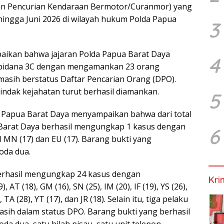
an Pencurian Kendaraan Bermotor/Curanmor) yang
hingga Juni 2026 di wilayah hukum Polda Papua
3
paikan bahwa jajaran Polda Papua Barat Daya
4
 pidana 3C dengan mengamankan 23 orang
masih berstatus Daftar Pencarian Orang (DPO).
 tindak kejahatan turut berhasil diamankan.
5
 Papua Barat Daya menyampaikan bahwa dari total
Barat Daya berhasil mengungkap 1 kasus dengan
6
MN (17) dan EU (17). Barang bukti yang
oda dua.
berhasil mengungkap 24 kasus dengan
Kri
AT (18), GM (16), SN (25), IM (20), IF (19), YS (26),
, TA (28), YT (17), dan JR (18). Selain itu, tiga pelaku
 masih dalam status DPO. Barang bukti yang berhasil
a dua, satu bilah pisau, satu unit telepon