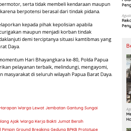
ermotor, serta tidak membeli kendaraan maupun
Peng
Dise
arena berpotensi berasal dari tindak pidana.
Mela
Agust
Reko
laporkan kepada pihak kepolisian apabila
Peny
ncurigakan maupun menjadi korban tindak
daklanjuti demi terciptanya situasi kamtibmas yang
B
rat Daya.
m momentum Hari Bhayangkara ke-80, Polda Papua
kan pelayanan terbaik, melindungi, mengayomi,
 masyarakat di seluruh wilayah Papua Barat Daya.
 Harapan Warga Lewat Jembatan Gantung Sungai
Ag
Me
H
ang Ajak Warga Kerja Bakti Jumat Bersih
Su
l Pimpin Ground Breaking Gedung BPKB Prototype