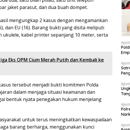
ar jaket parasut, dan dua buah dompet.
erhasil mengungkap 2 kasus dengan mengamankan
6), dan EU (16). Barang bukti yang disita meliputi
 ukulele, kabel printer sepanjang 10 meter, serta
Agust
Pold
Empa
Rak
ga Eks OPM Cium Merah Putih dan Kembali ke
Agust
Satr
Peng
Nark
Agust
asus tersebut menjadi bukti komitmen Polda
Ungk
ajaran dalam menjaga situasi keamanan dan
Tan
agai bentuk nyata penegakan hukum menjelang
Agust
Polr
Nark
asyarakat untuk terus meningkatkan kewaspadaan
Agust
njaga barang berharga, menggunakan kunci
Pold