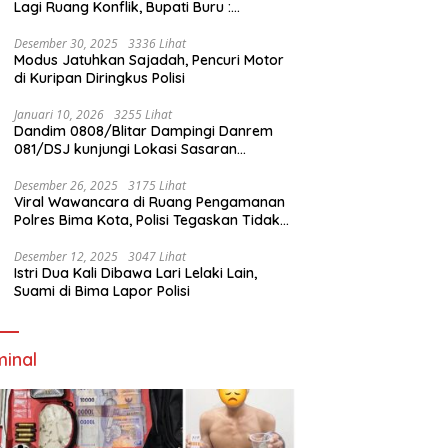
Lagi Ruang Konflik, Bupati Buru :
Tambang Emas Akan Beroperasi diakhir
Januari 2026
Desember 30, 2025
3336 Lihat
Modus Jatuhkan Sajadah, Pencuri Motor
di Kuripan Diringkus Polisi
Januari 10, 2026
3255 Lihat
Dandim 0808/Blitar Dampingi Danrem
081/DSJ kunjungi Lokasi Sasaran
Pembangunan Jembatan Gantung Di
Blitar
Desember 26, 2025
3175 Lihat
Viral Wawancara di Ruang Pengamanan
Polres Bima Kota, Polisi Tegaskan Tidak
Berizin dan Mendahului Proses Lidik
Desember 12, 2025
3047 Lihat
Istri Dua Kali Dibawa Lari Lelaki Lain,
Suami di Bima Lapor Polisi
minal