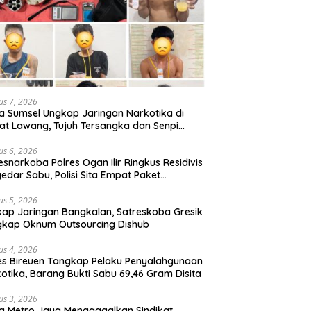
us 7, 2026
a Sumsel Ungkap Jaringan Narkotika di
t Lawang, Tujuh Tersangka dan Senpi
itan Diamankan
us 6, 2026
esnarkoba Polres Ogan Ilir Ringkus Residivis
edar Sabu, Polisi Sita Empat Paket
otika
us 5, 2026
ap Jaringan Bangkalan, Satreskoba Gresik
gkap Oknum Outsourcing Dishub
us 4, 2026
es Bireuen Tangkap Pelaku Penyalahgunaan
otika, Barang Bukti Sabu 69,46 Gram Disita
us 3, 2026
a Metro Jaya Menggagalkan Sindikat