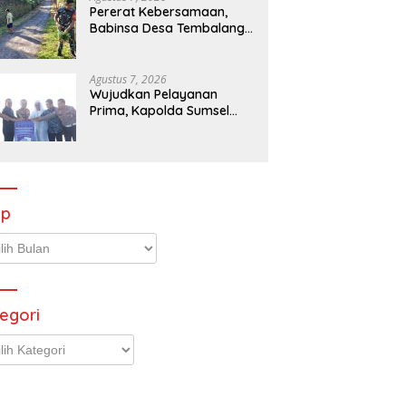
Pererat Kebersamaan,
Babinsa Desa Tembalang
Ajak Warga Kerja Bakti
Jumat Bersih
Agustus 7, 2026
Wujudkan Pelayanan
Prima, Kapolda Sumsel
Pimpin Ground Breaking
Gedung BPKB Prototype
ip
p
egori
gori