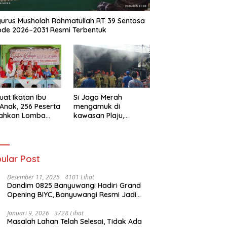
urus Musholah Rahmatullah RT 39 Sentosa
ode 2026–2031 Resmi Terbentuk
uat Ikatan Ibu
Si Jago Merah
Anak, 256 Peserta
mengamuk di
iahkan Lomba
kawasan Plaju,
se IGTKI
Palembang,
rang Ulu II
Hanguskan Sejumlah
Rumah Bedeng dan
Ruko
ular Post
Desember 11, 2025
4101 Lihat
Dandim 0825 Banyuwangi Hadiri Grand
Opening BIYC, Banyuwangi Resmi Jadi
Pusat Wisata Yacht Bertaraf Internasional
Januari 9, 2026
3728 Lihat
Masalah Lahan Telah Selesai, Tidak Ada