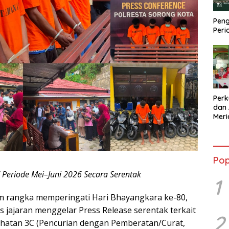
Peng
Peri
Perk
dan 
Mer
Kola
Sebe
Pop
Periode Mei–Juni 2026 Secara Serentak
1
m rangka memperingati Hari Bhayangkara ke-80,
 jajaran menggelar Press Release serentak terkait
2
ahatan 3C (Pencurian dengan Pemberatan/Curat,