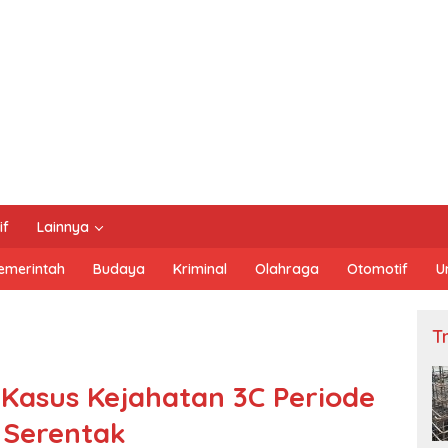
if
Lainnya
emerintah
Budaya
Kriminal
Olahraga
Otomotif
U
Tn
Kasus Kejahatan 3C Periode
 Serentak