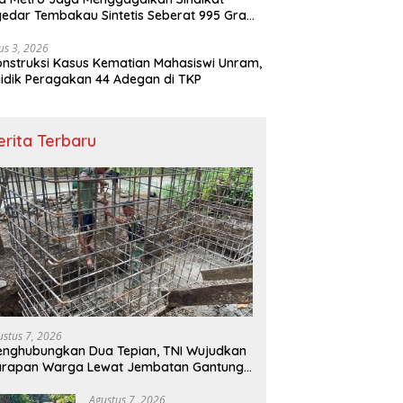
edar Tembakau Sintetis Seberat 995 Gram
buah Dipemukiman Padat yang Diedarkan
lui Media Sosial
us 3, 2026
nstruksi Kasus Kematian Mahasiswi Unram,
idik Peragakan 44 Adegan di TKP
erita Terbaru
ustus 7, 2026
nghubungkan Dua Tepian, TNI Wujudkan
arapan Warga Lewat Jembatan Gantung
ngai Menaula
Agustus 7, 2026