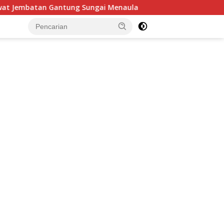
ungai Menaula
Pererat Kebersamaan, Babinsa Desa Te