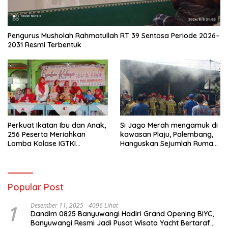
Pengurus Musholah Rahmatullah RT 39 Sentosa Periode 2026–
2031 Resmi Terbentuk
Perkuat Ikatan Ibu dan Anak,
Si Jago Merah mengamuk di
256 Peserta Meriahkan
kawasan Plaju, Palembang,
Lomba Kolase IGTKI
Hanguskan Sejumlah Rumah
Seberang Ulu II
Bedeng dan Ruko
Popular Post
1
Desember 11, 2025
4096 Lihat
Dandim 0825 Banyuwangi Hadiri Grand Opening BIYC,
Banyuwangi Resmi Jadi Pusat Wisata Yacht Bertaraf