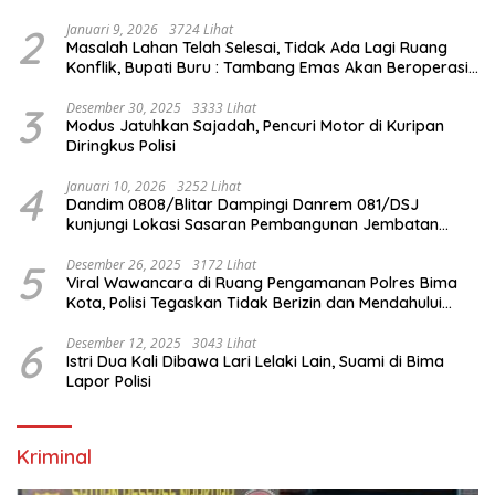
Internasional
2
Januari 9, 2026
3724 Lihat
Masalah Lahan Telah Selesai, Tidak Ada Lagi Ruang
Konflik, Bupati Buru : Tambang Emas Akan Beroperasi
diakhir Januari 2026
3
Desember 30, 2025
3333 Lihat
Modus Jatuhkan Sajadah, Pencuri Motor di Kuripan
Diringkus Polisi
4
Januari 10, 2026
3252 Lihat
Dandim 0808/Blitar Dampingi Danrem 081/DSJ
kunjungi Lokasi Sasaran Pembangunan Jembatan
Gantung Di Blitar
5
Desember 26, 2025
3172 Lihat
Viral Wawancara di Ruang Pengamanan Polres Bima
Kota, Polisi Tegaskan Tidak Berizin dan Mendahului
Proses Lidik
6
Desember 12, 2025
3043 Lihat
Istri Dua Kali Dibawa Lari Lelaki Lain, Suami di Bima
Lapor Polisi
Kriminal