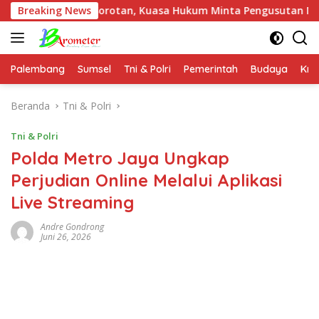
Langsung
di Sorotan, Kuasa Hukum Minta Pengusutan Menyeluruh
Breaking News
ke
konten
Palembang
Sumsel
Tni & Polri
Pemerintah
Budaya
Kri
Beranda
Tni & Polri
Tni & Polri
Polda Metro Jaya Ungkap
Perjudian Online Melalui Aplikasi
Live Streaming
Andre Gondrong
Juni 26, 2026