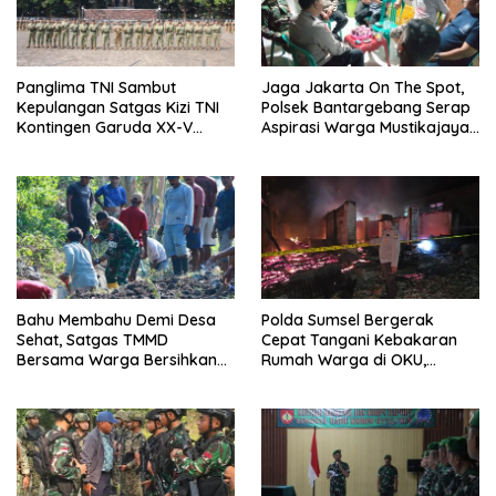
Panglima TNI Sambut
Jaga Jakarta On The Spot,
Kepulangan Satgas Kizi TNI
Polsek Bantargebang Serap
Kontingen Garuda XX-V
Aspirasi Warga Mustikajaya
Monusco
untuk Perkuat Kamtibmas
Bahu Membahu Demi Desa
Polda Sumsel Bergerak
Sehat, Satgas TMMD
Cepat Tangani Kebakaran
Bersama Warga Bersihkan
Rumah Warga di OKU,
Saluran Air
Kerugian Ditaksir Rp100 Juta