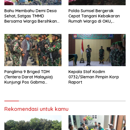
Bahu Membahu Demi Desa
Polda Sumsel Bergerak
Sehat, Satgas TMMD
Cepat Tangani Kebakaran
Bersama Warga Bersihkan
Rumah Warga di OKU,
Saluran Air
Kerugian Ditaksir Rp100 Juta
Panglima 9 Briged TDM
Kepala Staf Kodim
(Tentera Darat Malaysia)
0732/Sleman Pimpin Korp
Kunjungi Pos Gabma
Raport
Temajuk dan Sajingan,
Perkuat Sinergitas TNI–TDM
Rekomendasi untuk kamu