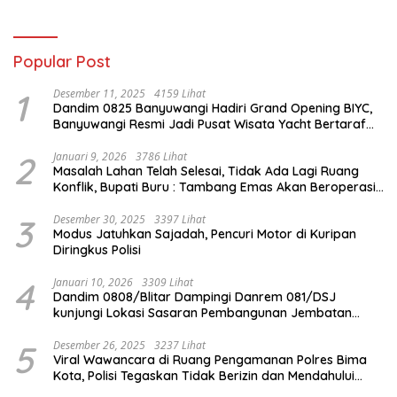
Terbentuk
Seberang Ulu II
Popular Post
1
Desember 11, 2025
4159 Lihat
Dandim 0825 Banyuwangi Hadiri Grand Opening BIYC,
Banyuwangi Resmi Jadi Pusat Wisata Yacht Bertaraf
Internasional
2
Januari 9, 2026
3786 Lihat
Masalah Lahan Telah Selesai, Tidak Ada Lagi Ruang
Konflik, Bupati Buru : Tambang Emas Akan Beroperasi
diakhir Januari 2026
3
Desember 30, 2025
3397 Lihat
Modus Jatuhkan Sajadah, Pencuri Motor di Kuripan
Diringkus Polisi
4
Januari 10, 2026
3309 Lihat
Dandim 0808/Blitar Dampingi Danrem 081/DSJ
kunjungi Lokasi Sasaran Pembangunan Jembatan
Gantung Di Blitar
5
Desember 26, 2025
3237 Lihat
Viral Wawancara di Ruang Pengamanan Polres Bima
Kota, Polisi Tegaskan Tidak Berizin dan Mendahului
Proses Lidik