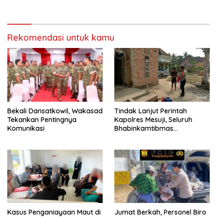
Ditemukan Tanda Kekerasan
Rekomendasi untuk kamu
Bekali Dansatkowil, Wakasad
Tindak Lanjut Perintah
Tekankan Pentingnya
Kapolres Mesuji, Seluruh
Komunikasi
Bhabinkamtibmas
Sosialisasikan dan Bagikan
Bendera Merah Putih ke
Masyarakat
Kasus Penganiayaan Maut di
Jumat Berkah, Personel Biro