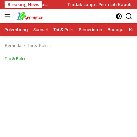
Langsung
asi
Breaking News
Tindak Lanjut Perintah Kapolres Mesuji, Seluruh 
ke
konten
Palembang
Sumsel
Tni & Polri
Pemerintah
Budaya
Kri
Beranda
Tni & Polri
Tni & Polri