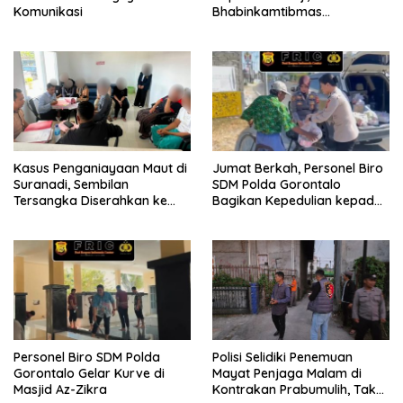
Komunikasi
Bhabinkamtibmas
Sosialisasikan dan Bagikan
Bendera Merah Putih ke
Masyarakat
Kasus Penganiayaan Maut di
Jumat Berkah, Personel Biro
Suranadi, Sembilan
SDM Polda Gorontalo
Tersangka Diserahkan ke
Bagikan Kepedulian kepada
Jaksa
Sesama
Personel Biro SDM Polda
Polisi Selidiki Penemuan
Gorontalo Gelar Kurve di
Mayat Penjaga Malam di
Masjid Az-Zikra
Kontrakan Prabumulih, Tak