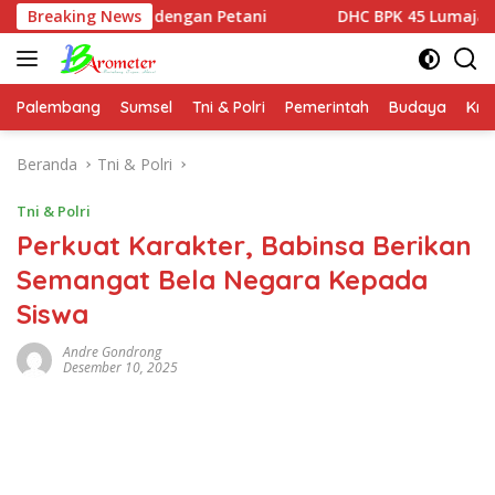
Langsung
katan dengan Petani
Breaking News
DHC BPK 45 Lumajang Gugah Genera
ke
konten
Palembang
Sumsel
Tni & Polri
Pemerintah
Budaya
Kri
Beranda
Tni & Polri
Tni & Polri
Perkuat Karakter, Babinsa Berikan
Semangat Bela Negara Kepada
Siswa
Andre Gondrong
Desember 10, 2025