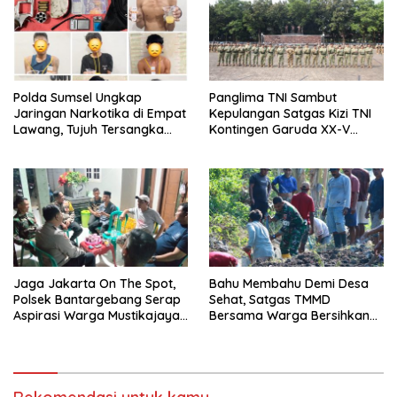
Polda Sumsel Ungkap
Panglima TNI Sambut
Jaringan Narkotika di Empat
Kepulangan Satgas Kizi TNI
Lawang, Tujuh Tersangka
Kontingen Garuda XX-V
dan Senpi Rakitan
Monusco
Diamankan
Jaga Jakarta On The Spot,
Bahu Membahu Demi Desa
Polsek Bantargebang Serap
Sehat, Satgas TMMD
Aspirasi Warga Mustikajaya
Bersama Warga Bersihkan
untuk Perkuat Kamtibmas
Saluran Air