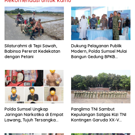
Rekomendasi untuk kamu
Silaturahmi di Tepi Sawah,
Dukung Pelayanan Publik
Babinsa Pererat Kedekatan
Modern, Polda Sumsel Mulai
dengan Petani
Bangun Gedung BPKB
Prototype di Kertapati
Polda Sumsel Ungkap
Panglima TNI Sambut
Jaringan Narkotika di Empat
Kepulangan Satgas Kizi TNI
Lawang, Tujuh Tersangka
Kontingen Garuda XX-V
dan Senpi Rakitan
Monusco
Diamankan