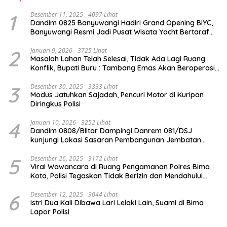
1
Desember 11, 2025
4097 Lihat
Dandim 0825 Banyuwangi Hadiri Grand Opening BIYC,
Banyuwangi Resmi Jadi Pusat Wisata Yacht Bertaraf
Internasional
2
Januari 9, 2026
3725 Lihat
Masalah Lahan Telah Selesai, Tidak Ada Lagi Ruang
Konflik, Bupati Buru : Tambang Emas Akan Beroperasi
diakhir Januari 2026
3
Desember 30, 2025
3333 Lihat
Modus Jatuhkan Sajadah, Pencuri Motor di Kuripan
Diringkus Polisi
4
Januari 10, 2026
3252 Lihat
Dandim 0808/Blitar Dampingi Danrem 081/DSJ
kunjungi Lokasi Sasaran Pembangunan Jembatan
Gantung Di Blitar
5
Desember 26, 2025
3172 Lihat
Viral Wawancara di Ruang Pengamanan Polres Bima
Kota, Polisi Tegaskan Tidak Berizin dan Mendahului
Proses Lidik
6
Desember 12, 2025
3044 Lihat
Istri Dua Kali Dibawa Lari Lelaki Lain, Suami di Bima
Lapor Polisi