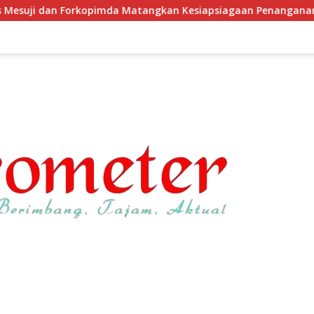
angkan Kesiapsiagaan Penanganan Karhutla Melalui Apel Gelar