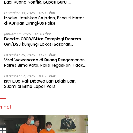
Lagi Ruang Konflik, Bupati Buru :
Tambang Emas Akan Beroperasi diakhir
Januari 2026
Desember 30, 2025
3295 Lihat
Modus Jatuhkan Sajadah, Pencuri Motor
di Kuripan Diringkus Polisi
Januari 10, 2026
3216 Lihat
Dandim 0808/Blitar Dampingi Danrem
081/DSJ kunjungi Lokasi Sasaran
Pembangunan Jembatan Gantung Di
Blitar
Desember 26, 2025
3137 Lihat
Viral Wawancara di Ruang Pengamanan
Polres Bima Kota, Polisi Tegaskan Tidak
Berizin dan Mendahului Proses Lidik
Desember 12, 2025
3009 Lihat
Istri Dua Kali Dibawa Lari Lelaki Lain,
Suami di Bima Lapor Polisi
minal