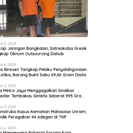
us 5, 2026
ap Jaringan Bangkalan, Satreskoba Gresik
gkap Oknum Outsourcing Dishub
us 4, 2026
es Bireuen Tangkap Pelaku Penyalahgunaan
otika, Barang Bukti Sabu 69,46 Gram Disita
us 3, 2026
a Metro Jaya Menggagalkan Sindikat
edar Tembakau Sintetis Seberat 995 Gram
buah Dipemukiman Padat yang Diedarkan
lui Media Sosial
us 3, 2026
nstruksi Kasus Kematian Mahasiswi Unram,
idik Peragakan 44 Adegan di TKP
us 2, 2026
m Mangewang Polresta Sorong Kota