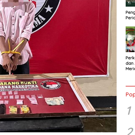
Peng
Peri
Perk
dan 
Mer
Kola
Sebe
Pop
1
2