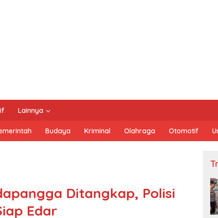
if
Lainnya
emerintah
Budaya
Kriminal
Olahraga
Otomotif
U
Tn
apangga Ditangkap, Polisi
Siap Edar