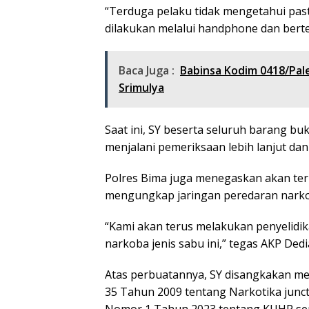
“Terduga pelaku tidak mengetahui past
dilakukan melalui handphone dan berte
Baca Juga :
Babinsa Kodim 0418/Pa
Srimulya
Saat ini, SY beserta seluruh barang bu
menjalani pemeriksaan lebih lanjut da
Polres Bima juga menegaskan akan t
mengungkap jaringan peredaran narkoti
“Kami akan terus melakukan penyelidi
narkoba jenis sabu ini,” tegas AKP Ded
Atas perbuatannya, SY disangkakan m
35 Tahun 2009 tentang Narkotika junct
Nomor 1 Tahun 2023 tentang KUHP se