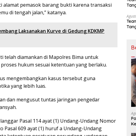
i alamat pemasok barang bukti karena transaksi
Tang
Sep
mu di tengah jalan,” katanya.
Agust
Tea
Tang
lembang Laksanakan Kurve di Gedung KDKMP
Sep
B
kti telah diamankan di Mapolres Bima untuk
n proses hukum sesuai ketentuan yang berlaku.
erus mengembangkan kasus tersebut guna
ka yang lebih luas.
kan dan mengusut tuntas jaringan pengedar
iansyah.
Ag
Po
elanggar Pasal 114 ayat (1) Undang-Undang Nomor
Ke
o Pasal 609 ayat (1) huruf a Undang-Undang
Me
rta ketentuan peraturan perundang-undangan