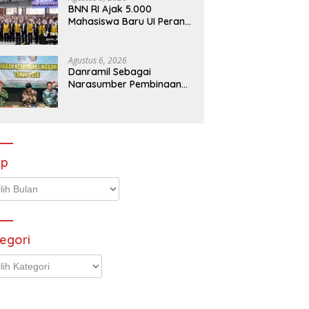
BNN RI Ajak 5.000
Mahasiswa Baru UI Perangi
Ancaman Narkotika
Agustus 6, 2026
Danramil Sebagai
Narasumber Pembinaan
Keamanan dan Ketertiban
Masyarakat
ip
p
egori
gori