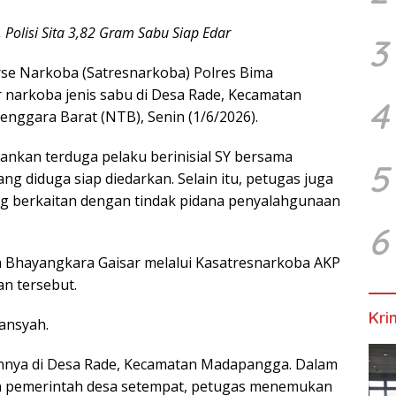
Polisi Sita 3,82 Gram Sabu Siap Edar
3
se Narkoba (Satresnarkoba) Polres Bima
narkoba jenis sabu di Desa Rade, Kecamatan
4
ggara Barat (NTB), Senin (1/6/2026).
ankan terduga pelaku berinisial SY bersama
5
ng diduga siap diedarkan. Selain itu, petugas juga
ang berkaitan dengan tindak pidana penyalahgunaan
6
Bhayangkara Gaisar melalui Kasatresnarkoba AKP
 tersebut.
Kri
iansyah.
nnya di Desa Rade, Kecamatan Madapangga. Dalam
n pemerintah desa setempat, petugas menemukan