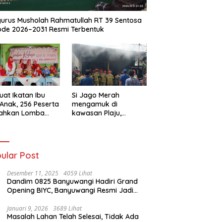
urus Musholah Rahmatullah RT 39 Sentosa
ode 2026–2031 Resmi Terbentuk
uat Ikatan Ibu
Si Jago Merah
Anak, 256 Peserta
mengamuk di
iahkan Lomba
kawasan Plaju,
se IGTKI
Palembang,
rang Ulu II
Hanguskan Sejumlah
Rumah Bedeng dan
Ruko
ular Post
Desember 11, 2025
4059 Lihat
Dandim 0825 Banyuwangi Hadiri Grand
Opening BIYC, Banyuwangi Resmi Jadi
Pusat Wisata Yacht Bertaraf Internasional
Januari 9, 2026
3689 Lihat
Masalah Lahan Telah Selesai, Tidak Ada