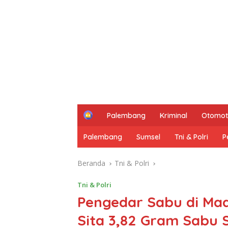
H
Palembang
Kriminal
Otomot
o
m
Palembang
Sumsel
Tni & Polri
P
e
Beranda
Tni & Polri
Tni & Polri
Pengedar Sabu di Mad
Sita 3,82 Gram Sabu 