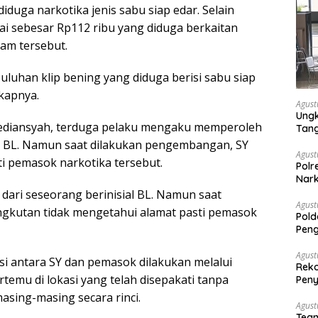
diduga narkotika jenis sabu siap edar. Selain
nai sebesar Rp112 ribu yang diduga berkaitan
am tersebut.
uluhan klip bening yang diduga berisi sabu siap
gkapnya.
Agust
Ungk
P Dediansyah, terduga pelaku mengaku memperoleh
Tan
al BL. Namun saat dilakukan pengembangan, SY
Agust
i pemasok narkotika tersebut.
Polr
Nark
ri seseorang berinisial BL. Namun saat
Agust
gkutan tidak mengetahui alamat pasti pemasok
Pold
Peng
Dise
Mela
Agust
i antara SY dan pemasok dilakukan melalui
Reko
temu di lokasi yang telah disepakati tanpa
Peny
sing-masing secara rinci.
Agust
Tea