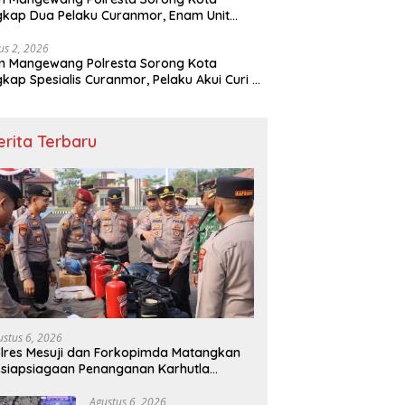
kap Dua Pelaku Curanmor, Enam Unit
eda Motor Diamankan
us 2, 2026
m Mangewang Polresta Sorong Kota
kap Spesialis Curanmor, Pelaku Akui Curi 29
eda Motor
erita Terbaru
ustus 6, 2026
lres Mesuji dan Forkopimda Matangkan
siapsiagaan Penanganan Karhutla
lalui Apel Gelar Pasukan
Agustus 6, 2026