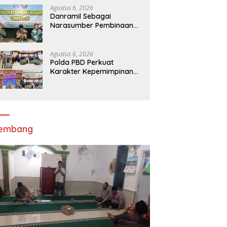
Melalui Apel Gelar Pasukan
Agustus 6, 2026
Danramil Sebagai
Narasumber Pembinaan
Keamanan dan Ketertiban
Masyarakat
Agustus 6, 2026
Polda PBD Perkuat
Karakter Kepemimpinan
Mahasiswa melalui Latihan
Dasar Kepemimpinan di
Universitas
Muhammadiyah Sorong
lembang