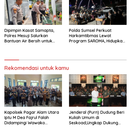
Dipimpin Kasat Samapta,
Polda Sumsel Perkuat
Polres Mesuji Salurkan
Harkamtibmas Lewat
Bantuan Air Bersih untuk
Program SAROMA, Hidupkan
Warga Desa Labuhan Permai
Kembali Budaya Ronda
Malam di OKU Selatan
Rekomendasi untuk kamu
Kapolsek Pagar Alam Utara
Jenderal (Purn) Dudung Beri
Iptu M Dea Fajrul Falah
Kuliah Umum di
Didampingi Wawako
Seskoad,Ungkap Dukung
Kegiatan Genting
Program Strategis Presiden