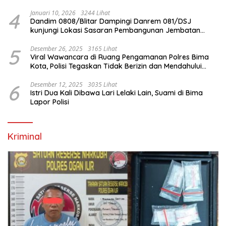
4
Januari 10, 2026
3244 Lihat
Dandim 0808/Blitar Dampingi Danrem 081/DSJ
kunjungi Lokasi Sasaran Pembangunan Jembatan
Gantung Di Blitar
5
Desember 26, 2025
3165 Lihat
Viral Wawancara di Ruang Pengamanan Polres Bima
Kota, Polisi Tegaskan Tidak Berizin dan Mendahului
Proses Lidik
6
Desember 12, 2025
3035 Lihat
Istri Dua Kali Dibawa Lari Lelaki Lain, Suami di Bima
Lapor Polisi
Kriminal