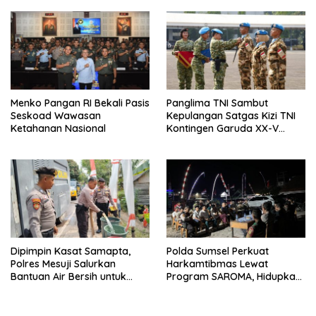
Menko Pangan RI Bekali Pasis
Panglima TNI Sambut
Seskoad Wawasan
Kepulangan Satgas Kizi TNI
Ketahanan Nasional
Kontingen Garuda XX-V
MONUSCO
Dipimpin Kasat Samapta,
Polda Sumsel Perkuat
Polres Mesuji Salurkan
Harkamtibmas Lewat
Bantuan Air Bersih untuk
Program SAROMA, Hidupkan
Warga Desa Labuhan Permai
Kembali Budaya Ronda
Malam di OKU Selatan