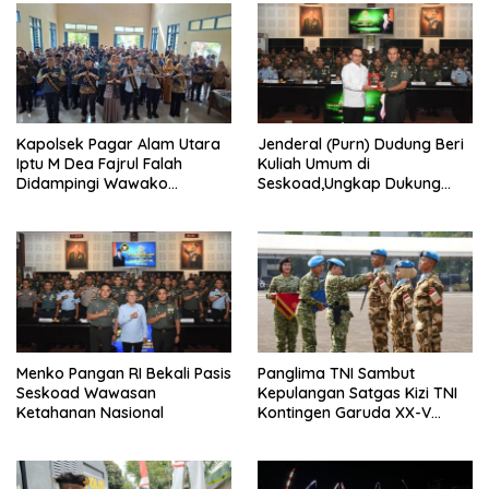
Kapolsek Pagar Alam Utara
Jenderal (Purn) Dudung Beri
Iptu M Dea Fajrul Falah
Kuliah Umum di
Didampingi Wawako
Seskoad,Ungkap Dukung
Kegiatan Genting
Program Strategis Presiden
Menko Pangan RI Bekali Pasis
Panglima TNI Sambut
Seskoad Wawasan
Kepulangan Satgas Kizi TNI
Ketahanan Nasional
Kontingen Garuda XX-V
MONUSCO