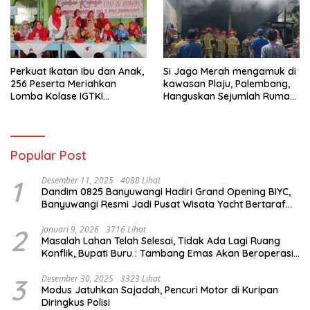
Perkuat Ikatan Ibu dan Anak,
Si Jago Merah mengamuk di
256 Peserta Meriahkan
kawasan Plaju, Palembang,
Lomba Kolase IGTKI
Hanguskan Sejumlah Rumah
Seberang Ulu II
Bedeng dan Ruko
Popular Post
1
Desember 11, 2025
4088 Lihat
Dandim 0825 Banyuwangi Hadiri Grand Opening BIYC,
Banyuwangi Resmi Jadi Pusat Wisata Yacht Bertaraf
Internasional
2
Januari 9, 2026
3716 Lihat
Masalah Lahan Telah Selesai, Tidak Ada Lagi Ruang
Konflik, Bupati Buru : Tambang Emas Akan Beroperasi
diakhir Januari 2026
3
Desember 30, 2025
3323 Lihat
Modus Jatuhkan Sajadah, Pencuri Motor di Kuripan
Diringkus Polisi