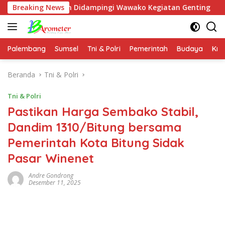
Langsung
rul Falah Didampingi Wawako Kegiatan Genting
Breaking News
Jender
ke
konten
Palembang
Sumsel
Tni & Polri
Pemerintah
Budaya
Kri
Beranda
Tni & Polri
Tni & Polri
Pastikan Harga Sembako Stabil,
Dandim 1310/Bitung bersama
Pemerintah Kota Bitung Sidak
Pasar Winenet
Andre Gondrong
Desember 11, 2025