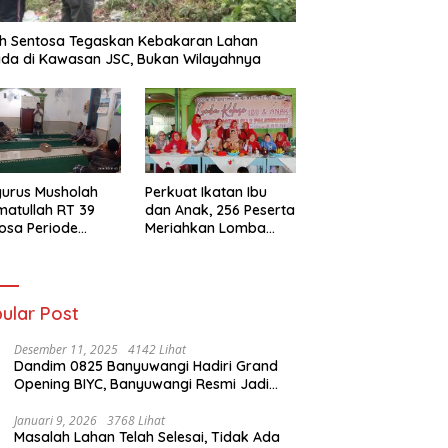
h Sentosa Tegaskan Kebakaran Lahan
da di Kawasan JSC, Bukan Wilayahnya
urus Musholah
Perkuat Ikatan Ibu
atullah RT 39
dan Anak, 256 Peserta
osa Periode
Meriahkan Lomba
–2031 Resmi
Kolase IGTKI
entuk
Seberang Ulu II
ular Post
Desember 11, 2025
4142 Lihat
Dandim 0825 Banyuwangi Hadiri Grand
Opening BIYC, Banyuwangi Resmi Jadi
Pusat Wisata Yacht Bertaraf Internasional
Januari 9, 2026
3768 Lihat
Masalah Lahan Telah Selesai, Tidak Ada