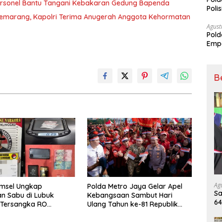
ersonel Bantu Tangani Kebakaran Gedung Bapenda
Poli
Semarang, Kapolri Terima Anugerah Anggota Kehormatan
Pal
Agust
Pold
Empa
Rak
B
Ag
umsel Ungkap
Polda Metro Jaya Gelar Apel
Sa
n Sabu di Lubuk
Kebangsaan Sambut Hari
6
 Tersangka RO
Ulang Tahun ke-81 Republik
Ki
an
Indonesia