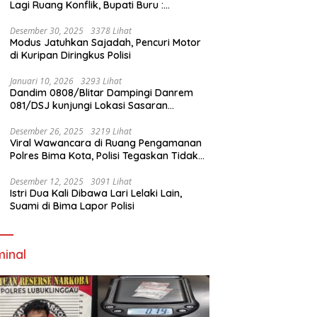
Lagi Ruang Konflik, Bupati Buru :
Tambang Emas Akan Beroperasi diakhir
Januari 2026
Desember 30, 2025
3378 Lihat
Modus Jatuhkan Sajadah, Pencuri Motor
di Kuripan Diringkus Polisi
Januari 10, 2026
3293 Lihat
Dandim 0808/Blitar Dampingi Danrem
081/DSJ kunjungi Lokasi Sasaran
Pembangunan Jembatan Gantung Di
Blitar
Desember 26, 2025
3219 Lihat
Viral Wawancara di Ruang Pengamanan
Polres Bima Kota, Polisi Tegaskan Tidak
Berizin dan Mendahului Proses Lidik
Desember 12, 2025
3091 Lihat
Istri Dua Kali Dibawa Lari Lelaki Lain,
Suami di Bima Lapor Polisi
minal