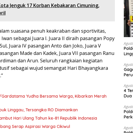
Kota Jenguk 17 Korban Kebakaran Cimuning,
ril
dalam suasana penuh keakraban dan sportivitas,
wan sebagai Juara I. Juara II diraih pasangan Popy
Agust
Sul, Juara IV pasangan Anto dan Joko, Juara V
Pold
 pasangan Made dan Kadek, Juara VII pasangan Ranu
Ling
Kardiman dan Arun. Seluruh rangkaian kegiatan
Agust
ndusif sebagai wujud semangat Hari Bhayangkara
Gaga
Peru
.”
Agust
4 Te
Dua 
645/Gardatama Yudha Bersama Warga, Kibarkan Merah
Agust
ubuk Linggau, Tersangka RO Diamankan
Pold
Perk
mbut Hari Ulang Tahun ke-81 Republik Indonesia
Dibe
bang Serap Aspirasi Warga Cikiwul
Timb
Agust
Pold