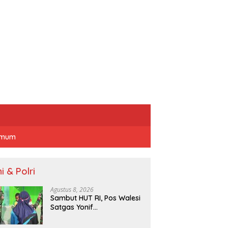
mum
i & Polri
Agustus 8, 2026
Sambut HUT RI, Pos Walesi
Satgas Yonif
645/Gardatama Yudha
Bersama Warga, Kibarkan