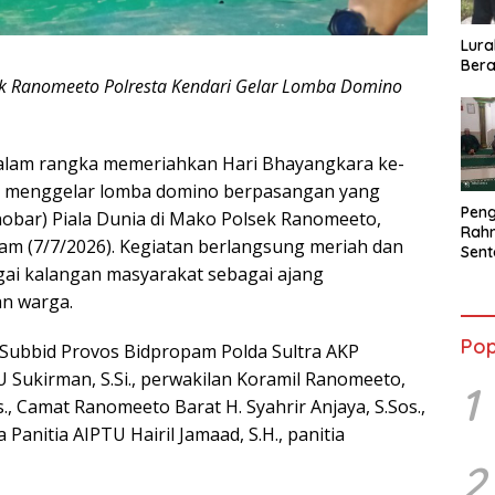
Lura
Bera
ek Ranomeeto Polresta Kendari Gelar Lomba Domino
alam rangka memeriahkan Hari Bhayangkara ke-
ri menggelar lomba domino berpasangan yang
Peng
obar) Piala Dunia di Mako Polsek Ranomeeto,
Rahm
am (7/7/2026). Kegiatan berlangsung meriah dan
Sent
agai kalangan masyarakat sebagai ajang
2026
Terb
an warga.
Pop
b Subbid Provos Bidpropam Polda Sultra AKP
U Sukirman, S.Si., perwakilan Koramil Ranomeeto,
1
, Camat Ranomeeto Barat H. Syahrir Anjaya, S.Sos.,
Panitia AIPTU Hairil Jamaad, S.H., panitia
2