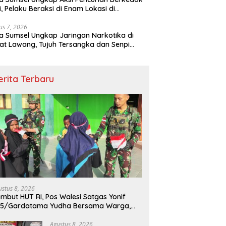
si, Pelaku Beraksi di Enam Lokasi di
embang
us 7, 2026
a Sumsel Ungkap Jaringan Narkotika di
t Lawang, Tujuh Tersangka dan Senpi
itan Diamankan
erita Terbaru
ustus 8, 2026
mbut HUT RI, Pos Walesi Satgas Yonif
45/Gardatama Yudha Bersama Warga,
barkan Merah Putih di Bukit Walesi
Agustus 8, 2026