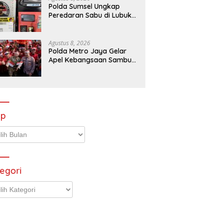
Polda Sumsel Ungkap
Peredaran Sabu di Lubuk
Linggau, Tersangka RO
Diamankan
Agustus 8, 2026
Polda Metro Jaya Gelar
Apel Kebangsaan Sambut
Hari Ulang Tahun ke-81
Republik Indonesia
ip
p
egori
gori