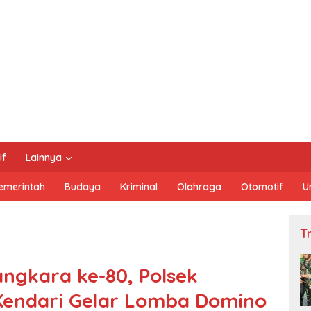
if
Lainnya
emerintah
Budaya
Kriminal
Olahraga
Otomotif
U
Tn
ngkara ke-80, Polsek
Kendari Gelar Lomba Domino