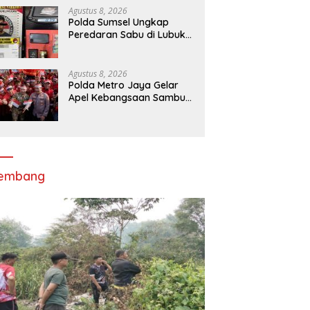
Merah Putih di Bukit Walesi
Agustus 8, 2026
Polda Sumsel Ungkap
Peredaran Sabu di Lubuk
Linggau, Tersangka RO
Diamankan
Agustus 8, 2026
Polda Metro Jaya Gelar
Apel Kebangsaan Sambut
Hari Ulang Tahun ke-81
Republik Indonesia
lembang