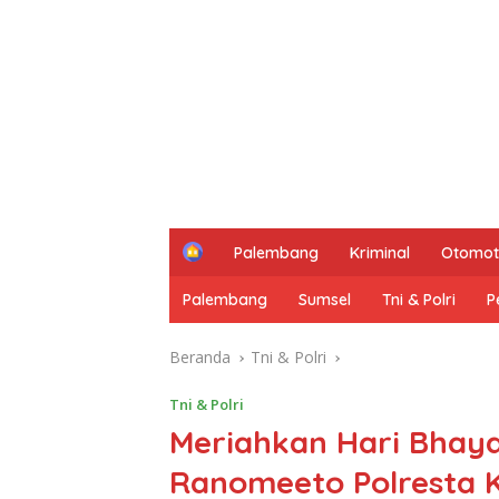
H
Palembang
Kriminal
Otomot
o
m
Palembang
Sumsel
Tni & Polri
P
e
Beranda
Tni & Polri
Tni & Polri
Meriahkan Hari Bhaya
Ranomeeto Polresta 