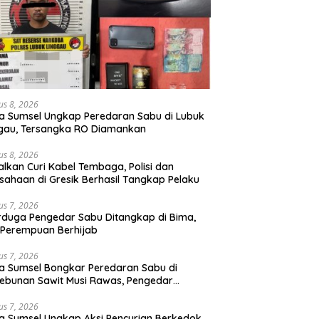
us 8, 2026
a Sumsel Ungkap Peredaran Sabu di Lubuk
gau, Tersangka RO Diamankan
us 8, 2026
lkan Curi Kabel Tembaga, Polisi dan
sahaan di Gresik Berhasil Tangkap Pelaku
us 7, 2026
rduga Pengedar Sabu Ditangkap di Bima,
Perempuan Berhijab
us 7, 2026
a Sumsel Bongkar Peredaran Sabu di
ebunan Sawit Musi Rawas, Pengedar
kuk dengan Barang Bukti Sabu dan
angan Digital
us 7, 2026
a Sumsel Ungkap Aksi Pencurian Berkedok