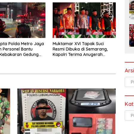
pta Polda Metro Jaya
Muktamar XVI Tapak Suci
 Personel Bantu
Resmi Dibuka di Semarang,
 Kebakaran Gedung
Kapolri Terima Anugerah
a
Anggota Kehormatan
Ars
Arsi
Kat
Kate