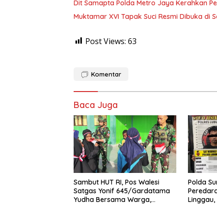
Dit Samapta Polda Metro Jaya Kerahkan P
Muktamar XVI Tapak Suci Resmi Dibuka di 
Post Views:
63
Komentar
Baca Juga
Sambut HUT RI, Pos Walesi
Polda S
Satgas Yonif 645/Gardatama
Peredara
Yudha Bersama Warga,
Linggau,
Kibarkan Merah Putih di Bukit
Diamank
Walesi