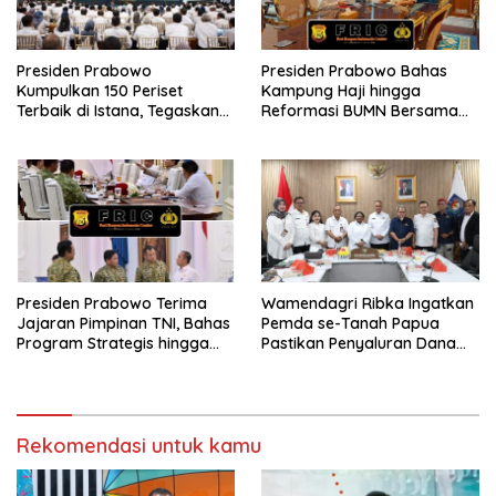
Presiden Prabowo
Presiden Prabowo Bahas
Kumpulkan 150 Periset
Kampung Haji hingga
Terbaik di Istana, Tegaskan
Reformasi BUMN Bersama
Riset dan Pendidikan Kunci
Rosan Roeslani
Indonesia Emas 2045
Presiden Prabowo Terima
Wamendagri Ribka Ingatkan
Jajaran Pimpinan TNI, Bahas
Pemda se-Tanah Papua
Program Strategis hingga
Pastikan Penyaluran Dana
Persiapan HUT ke-81 RI
Otsus Tahap II Tepat Waktu
dan Tepat Sasaran
Rekomendasi untuk kamu