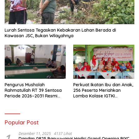
Lurah Sentosa Tegaskan Kebakaran Lahan Berada di
Kawasan JSC, Bukan Wilayahnya
Pengurus Musholah
Perkuat Ikatan Ibu dan Anak,
Rahmatullah RT 39 Sentosa
256 Peserta Meriahkan
Periode 2026–2031 Resmi
Lomba Kolase IGTKI
Terbentuk
Seberang Ulu II
Popular Post
1
Desember 11, 2025
4137 Lihat
Dandim 0825 Banyuwangi Hadiri Grand Opening BIYC,