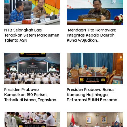
NTB Selangkah Lagi
Mendagri Tito Karnavian:
Terapkan Sistem Manajemen
Integritas Kepala Daerah
Talenta ASN
Kunci Wujudkan
Pemerintahan Bersih dan
Bebas Korupsi
Presiden Prabowo
Presiden Prabowo Bahas
Kumpulkan 150 Periset
Kampung Haji hingga
Terbaik di Istana, Tegaskan
Reformasi BUMN Bersama
Riset dan Pendidikan Kunci
Rosan Roeslani
Indonesia Emas 2045