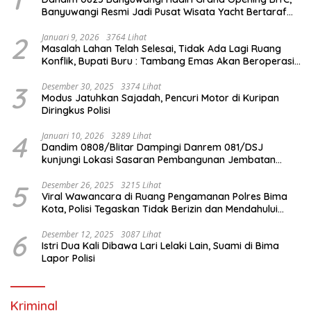
Banyuwangi Resmi Jadi Pusat Wisata Yacht Bertaraf
Internasional
2
Januari 9, 2026
3764 Lihat
Masalah Lahan Telah Selesai, Tidak Ada Lagi Ruang
Konflik, Bupati Buru : Tambang Emas Akan Beroperasi
diakhir Januari 2026
3
Desember 30, 2025
3374 Lihat
Modus Jatuhkan Sajadah, Pencuri Motor di Kuripan
Diringkus Polisi
4
Januari 10, 2026
3289 Lihat
Dandim 0808/Blitar Dampingi Danrem 081/DSJ
kunjungi Lokasi Sasaran Pembangunan Jembatan
Gantung Di Blitar
5
Desember 26, 2025
3215 Lihat
Viral Wawancara di Ruang Pengamanan Polres Bima
Kota, Polisi Tegaskan Tidak Berizin dan Mendahului
Proses Lidik
6
Desember 12, 2025
3087 Lihat
Istri Dua Kali Dibawa Lari Lelaki Lain, Suami di Bima
Lapor Polisi
Kriminal