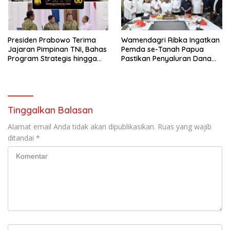
Presiden Prabowo Terima
Wamendagri Ribka Ingatkan
Jajaran Pimpinan TNI, Bahas
Pemda se-Tanah Papua
Program Strategis hingga
Pastikan Penyaluran Dana
Persiapan HUT ke-81 RI
Otsus Tahap II Tepat Waktu
dan Tepat Sasaran
Tinggalkan Balasan
Alamat email Anda tidak akan dipublikasikan.
Ruas yang wajib
ditandai
*