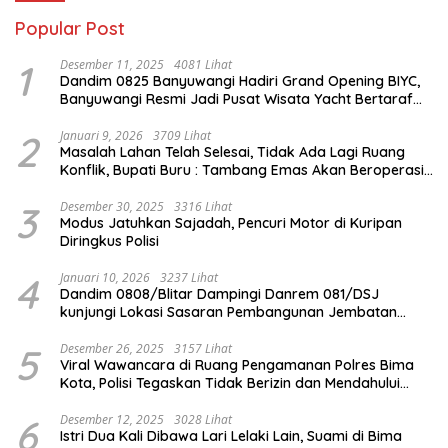
Popular Post
1
Desember 11, 2025
4081 Lihat
Dandim 0825 Banyuwangi Hadiri Grand Opening BIYC,
Banyuwangi Resmi Jadi Pusat Wisata Yacht Bertaraf
Internasional
2
Januari 9, 2026
3709 Lihat
Masalah Lahan Telah Selesai, Tidak Ada Lagi Ruang
Konflik, Bupati Buru : Tambang Emas Akan Beroperasi
diakhir Januari 2026
3
Desember 30, 2025
3316 Lihat
Modus Jatuhkan Sajadah, Pencuri Motor di Kuripan
Diringkus Polisi
4
Januari 10, 2026
3237 Lihat
Dandim 0808/Blitar Dampingi Danrem 081/DSJ
kunjungi Lokasi Sasaran Pembangunan Jembatan
Gantung Di Blitar
5
Desember 26, 2025
3157 Lihat
Viral Wawancara di Ruang Pengamanan Polres Bima
Kota, Polisi Tegaskan Tidak Berizin dan Mendahului
Proses Lidik
6
Desember 12, 2025
3028 Lihat
Istri Dua Kali Dibawa Lari Lelaki Lain, Suami di Bima