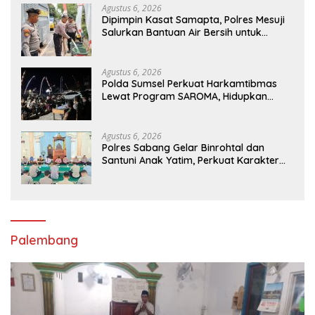
Agustus 6, 2026
Dipimpin Kasat Samapta, Polres Mesuji
Salurkan Bantuan Air Bersih untuk
Warga Desa Labuhan Permai
Agustus 6, 2026
Polda Sumsel Perkuat Harkamtibmas
Lewat Program SAROMA, Hidupkan
Kembali Budaya Ronda Malam di OKU
Selatan
Agustus 6, 2026
Polres Sabang Gelar Binrohtal dan
Santuni Anak Yatim, Perkuat Karakter
Humanis Personel
Palembang