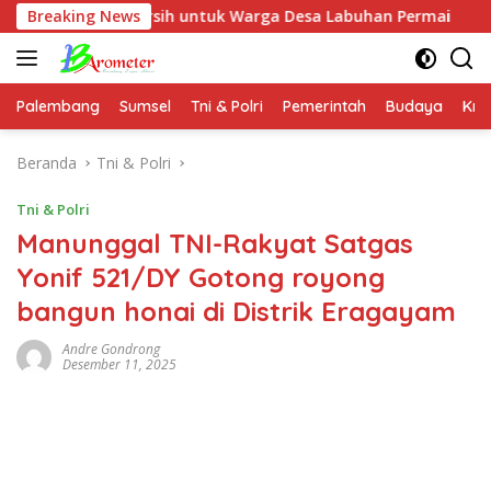
Langsung
r Bersih untuk Warga Desa Labuhan Permai
Breaking News
Polda Sumse
ke
konten
Palembang
Sumsel
Tni & Polri
Pemerintah
Budaya
Kri
Beranda
Tni & Polri
Tni & Polri
Manunggal TNI-Rakyat Satgas
Yonif 521/DY Gotong royong
bangun honai di Distrik Eragayam
Andre Gondrong
Desember 11, 2025