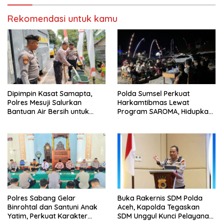
Rekomendasi untuk kamu
Dipimpin Kasat Samapta,
Polda Sumsel Perkuat
Polres Mesuji Salurkan
Harkamtibmas Lewat
Bantuan Air Bersih untuk
Program SAROMA, Hidupkan
Warga Desa Labuhan Permai
Kembali Budaya Ronda
Malam di OKU Selatan
Polres Sabang Gelar
Buka Rakernis SDM Polda
Binrohtal dan Santuni Anak
Aceh, Kapolda Tegaskan
Yatim, Perkuat Karakter
SDM Unggul Kunci Pelayanan