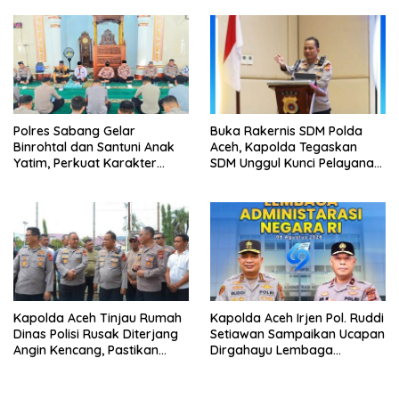
Malam di OKU Selatan
Polres Sabang Gelar
Buka Rakernis SDM Polda
Binrohtal dan Santuni Anak
Aceh, Kapolda Tegaskan
Yatim, Perkuat Karakter
SDM Unggul Kunci Pelayanan
Humanis Personel
Polri kepada Masyarakat
Kapolda Aceh Tinjau Rumah
Kapolda Aceh Irjen Pol. Ruddi
Dinas Polisi Rusak Diterjang
Setiawan Sampaikan Ucapan
Angin Kencang, Pastikan
Dirgahayu Lembaga
Penanganan Segera
Administrasi Negara RI
Dilakukan