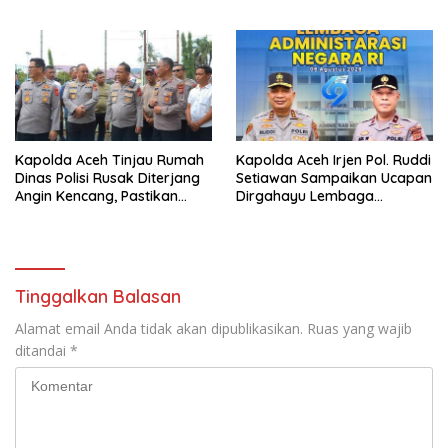
Humanis Personel
Polri kepada Masyarakat
Kapolda Aceh Tinjau Rumah
Kapolda Aceh Irjen Pol. Ruddi
Dinas Polisi Rusak Diterjang
Setiawan Sampaikan Ucapan
Angin Kencang, Pastikan
Dirgahayu Lembaga
Penanganan Segera
Administrasi Negara RI
Dilakukan
Tinggalkan Balasan
Alamat email Anda tidak akan dipublikasikan.
Ruas yang wajib
ditandai
*