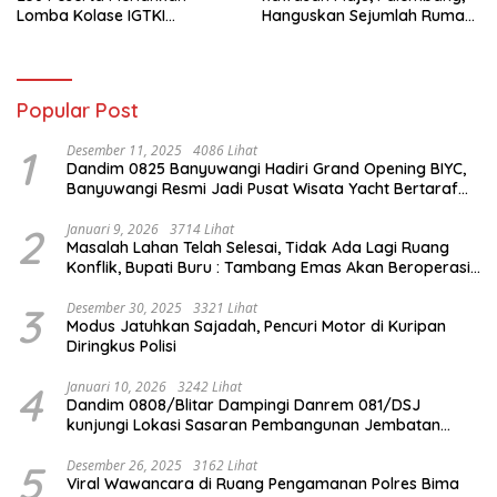
Lomba Kolase IGTKI
Hanguskan Sejumlah Rumah
Seberang Ulu II
Bedeng dan Ruko
Popular Post
1
Desember 11, 2025
4086 Lihat
Dandim 0825 Banyuwangi Hadiri Grand Opening BIYC,
Banyuwangi Resmi Jadi Pusat Wisata Yacht Bertaraf
Internasional
2
Januari 9, 2026
3714 Lihat
Masalah Lahan Telah Selesai, Tidak Ada Lagi Ruang
Konflik, Bupati Buru : Tambang Emas Akan Beroperasi
diakhir Januari 2026
3
Desember 30, 2025
3321 Lihat
Modus Jatuhkan Sajadah, Pencuri Motor di Kuripan
Diringkus Polisi
4
Januari 10, 2026
3242 Lihat
Dandim 0808/Blitar Dampingi Danrem 081/DSJ
kunjungi Lokasi Sasaran Pembangunan Jembatan
Gantung Di Blitar
5
Desember 26, 2025
3162 Lihat
Viral Wawancara di Ruang Pengamanan Polres Bima