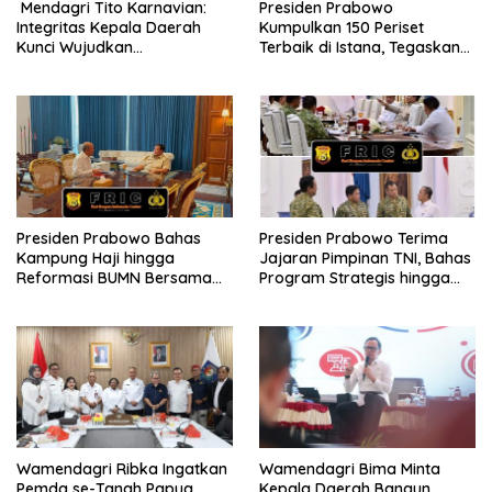
Mendagri Tito Karnavian:
Presiden Prabowo
Integritas Kepala Daerah
Kumpulkan 150 Periset
Kunci Wujudkan
Terbaik di Istana, Tegaskan
Pemerintahan Bersih dan
Riset dan Pendidikan Kunci
Bebas Korupsi
Indonesia Emas 2045
Presiden Prabowo Bahas
Presiden Prabowo Terima
Kampung Haji hingga
Jajaran Pimpinan TNI, Bahas
Reformasi BUMN Bersama
Program Strategis hingga
Rosan Roeslani
Persiapan HUT ke-81 RI
Wamendagri Ribka Ingatkan
Wamendagri Bima Minta
Pemda se-Tanah Papua
Kepala Daerah Bangun