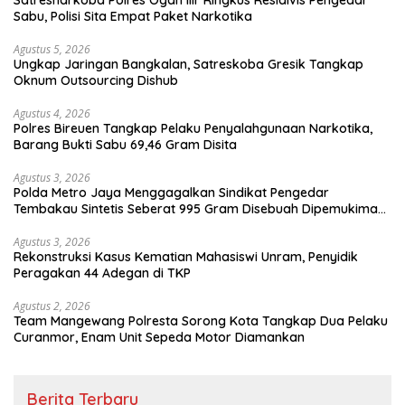
Satresnarkoba Polres Ogan Ilir Ringkus Residivis Pengedar
Sabu, Polisi Sita Empat Paket Narkotika
Agustus 5, 2026
Ungkap Jaringan Bangkalan, Satreskoba Gresik Tangkap
Oknum Outsourcing Dishub
Agustus 4, 2026
Polres Bireuen Tangkap Pelaku Penyalahgunaan Narkotika,
Barang Bukti Sabu 69,46 Gram Disita
Agustus 3, 2026
Polda Metro Jaya Menggagalkan Sindikat Pengedar
Tembakau Sintetis Seberat 995 Gram Disebuah Dipemukiman
Padat yang Diedarkan Melalui Media Sosial
Agustus 3, 2026
Rekonstruksi Kasus Kematian Mahasiswi Unram, Penyidik
Peragakan 44 Adegan di TKP
Agustus 2, 2026
Team Mangewang Polresta Sorong Kota Tangkap Dua Pelaku
Curanmor, Enam Unit Sepeda Motor Diamankan
Berita Terbaru