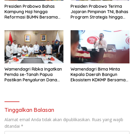
Presiden Prabowo Bahas
Presiden Prabowo Terima
Kampung Haji hingga
Jajaran Pimpinan TNI, Bahas
Reformasi BUMN Bersama
Program Strategis hingga
Rosan Roeslani
Persiapan HUT ke-81 RI
Wamendagri Ribka Ingatkan
Wamendagri Bima Minta
Pemda se-Tanah Papua
Kepala Daerah Bangun
Pastikan Penyaluran Dana
Ekosistem KDKMP Bersama
Otsus Tahap II Tepat Waktu
Seluruh Pemangku
dan Tepat Sasaran
Kepentingan
Tinggalkan Balasan
Alamat email Anda tidak akan dipublikasikan.
Ruas yang wajib
ditandai
*