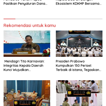
Pastikan Penyaluran Dana
Ekosistem KDKMP Bersama
Otsus Tahap II Tepat Waktu
Seluruh Pemangku
dan Tepat Sasaran
Kepentingan
Rekomendasi untuk kamu
Mendagri Tito Karnavian:
Presiden Prabowo
Integritas Kepala Daerah
Kumpulkan 150 Periset
Kunci Wujudkan
Terbaik di Istana, Tegaskan
Pemerintahan Bersih dan
Riset dan Pendidikan Kunci
Bebas Korupsi
Indonesia Emas 2045