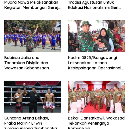
Muara Nawa Melaksanakan
Tradisi Agustusan untuk
Kegiatan Membangun Gereja
Edukasi Nasionalisme Gen
Di Distrik Airu
Alpha
Babinsa Jatisrono
Kodim 0825/Banyuwangi
Tanamkan Disiplin dan
Laksanakan Latihan
Wawasan Kebangsaan
Kesiapsiagaan Operasional
kepada Pelajar
(LKO) Penanggulangan
Bencana Alam Tahun 2026
Guncang Arena Bekasi,
Bekali Dansatkowil, Wakasad
Praka Marinir Erwin
Tekankan Pentingnya
Simangunsong Tumbangkan
Komunikasi