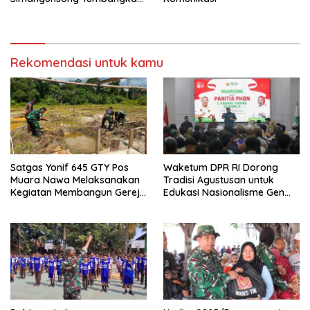
Lawan di Kickstriking ZXZ
Prodigy
Rekomendasi untuk kamu
Satgas Yonif 645 GTY Pos
Waketum DPR RI Dorong
Muara Nawa Melaksanakan
Tradisi Agustusan untuk
Kegiatan Membangun Gereja
Edukasi Nasionalisme Gen
Di Distrik Airu
Alpha