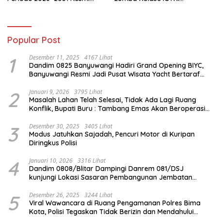
Terbentuk
Seberang Ulu II
Popular Post
1
Desember 11, 2025
4167 Lihat
Dandim 0825 Banyuwangi Hadiri Grand Opening BIYC,
Banyuwangi Resmi Jadi Pusat Wisata Yacht Bertaraf
Internasional
2
Januari 9, 2026
3795 Lihat
Masalah Lahan Telah Selesai, Tidak Ada Lagi Ruang
Konflik, Bupati Buru : Tambang Emas Akan Beroperasi
diakhir Januari 2026
3
Desember 30, 2025
3405 Lihat
Modus Jatuhkan Sajadah, Pencuri Motor di Kuripan
Diringkus Polisi
4
Januari 10, 2026
3316 Lihat
Dandim 0808/Blitar Dampingi Danrem 081/DSJ
kunjungi Lokasi Sasaran Pembangunan Jembatan
Gantung Di Blitar
5
Desember 26, 2025
3244 Lihat
Viral Wawancara di Ruang Pengamanan Polres Bima
Kota, Polisi Tegaskan Tidak Berizin dan Mendahului