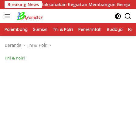
Langsung
awa Melaksanakan Kegiatan Membangun Gereja Di Distrik Airu
Breaking News
ke
konten
Palembang
Sumsel
Tni & Polri
Pemerintah
Budaya
Kri
Beranda
Tni & Polri
Tni & Polri