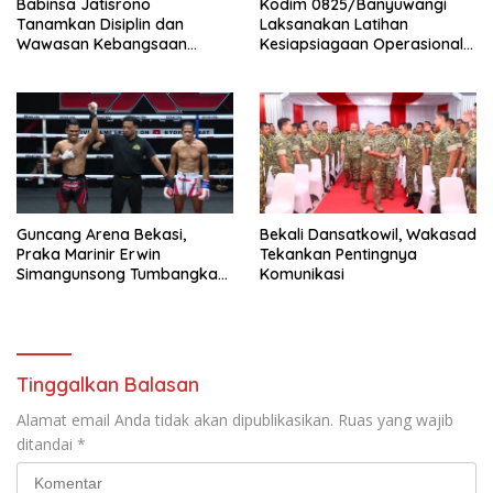
Babinsa Jatisrono
Kodim 0825/Banyuwangi
Tanamkan Disiplin dan
Laksanakan Latihan
Wawasan Kebangsaan
Kesiapsiagaan Operasional
kepada Pelajar
(LKO) Penanggulangan
Bencana Alam Tahun 2026
Guncang Arena Bekasi,
Bekali Dansatkowil, Wakasad
Praka Marinir Erwin
Tekankan Pentingnya
Simangunsong Tumbangkan
Komunikasi
Lawan di Kickstriking ZXZ
Prodigy
Tinggalkan Balasan
Alamat email Anda tidak akan dipublikasikan.
Ruas yang wajib
ditandai
*