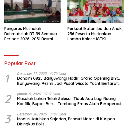
Pengurus Musholah
Perkuat Ikatan Ibu dan Anak,
Rahmatullah RT 39 Sentosa
256 Peserta Meriahkan
Periode 2026–2031 Resmi
Lomba Kolase IGTKI
Terbentuk
Seberang Ulu II
Popular Post
1
Desember 11, 2025
4170 Lihat
Dandim 0825 Banyuwangi Hadiri Grand Opening BIYC,
Banyuwangi Resmi Jadi Pusat Wisata Yacht Bertaraf
Internasional
2
Januari 9, 2026
3797 Lihat
Masalah Lahan Telah Selesai, Tidak Ada Lagi Ruang
Konflik, Bupati Buru : Tambang Emas Akan Beroperasi
diakhir Januari 2026
3
Desember 30, 2025
3407 Lihat
Modus Jatuhkan Sajadah, Pencuri Motor di Kuripan
Diringkus Polisi