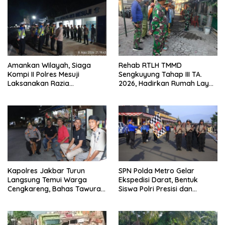
Amankan Wilayah, Siaga
Rehab RTLH TMMD
Kompi II Polres Mesuji
Sengkuyung Tahap III TA.
Laksanakan Razia
2026, Hadirkan Rumah Layak
Kendaraan di Jalan Lintas
bagi Warga
Timur Simpang Pematang
Kapolres Jakbar Turun
SPN Polda Metro Gelar
Langsung Temui Warga
Ekspedisi Darat, Bentuk
Cengkareng, Bahas Tawuran
Siswa Polri Presisi dan
hingga Bahaya Narkoba
Humanis