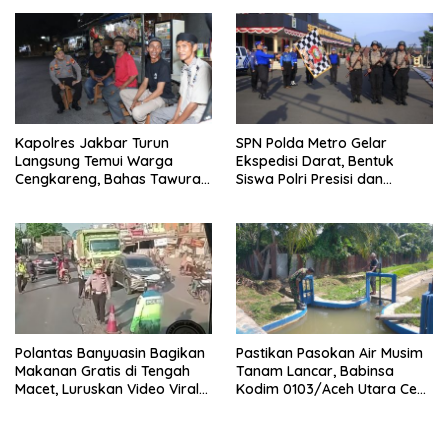
Timur Simpang Pematang
Kapolres Jakbar Turun
SPN Polda Metro Gelar
Langsung Temui Warga
Ekspedisi Darat, Bentuk
Cengkareng, Bahas Tawuran
Siswa Polri Presisi dan
hingga Bahaya Narkoba
Humanis
Polantas Banyuasin Bagikan
Pastikan Pasokan Air Musim
Makanan Gratis di Tengah
Tanam Lancar, Babinsa
Macet, Luruskan Video Viral
Kodim 0103/Aceh Utara Cek
di Jalintim Palembang-
Pintu Irigasi
Betung