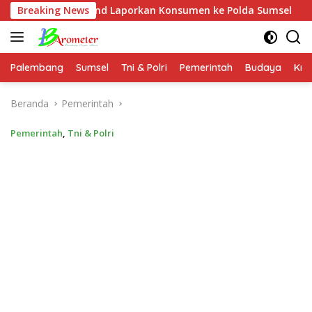
Langsung
Diamond Laporkan Konsumen ke Polda Sumsel
Breaking News
Amankan W
ke
konten
Palembang
Sumsel
Tni & Polri
Pemerintah
Budaya
Kri
Beranda
Pemerintah
Pemerintah
,
Tni & Polri