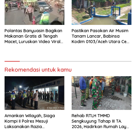
Polantas Banyuasin Bagikan
Pastikan Pasokan Air Musim
Makanan Gratis di Tengah
Tanam Lancar, Babinsa
Macet, Luruskan Video Viral
Kodim 0103/Aceh Utara Cek
di Jalintim Palembang-
Pintu Irigasi
Betung
Rekomendasi untuk kamu
Amankan Wilayah, Siaga
Rehab RTLH TMMD
Kompi II Polres Mesuji
Sengkuyung Tahap III TA.
Laksanakan Razia
2026, Hadirkan Rumah Layak
Kendaraan di Jalan Lintas
bagi Warga