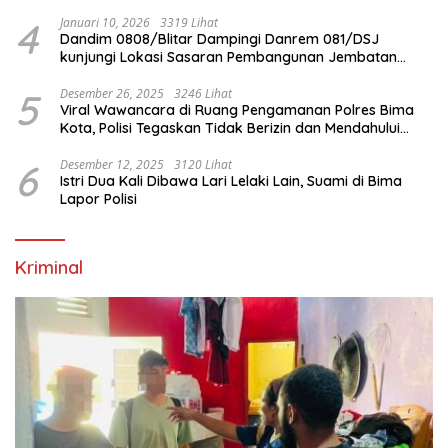
4
Januari 10, 2026
3319 Lihat
Dandim 0808/Blitar Dampingi Danrem 081/DSJ
kunjungi Lokasi Sasaran Pembangunan Jembatan
Gantung Di Blitar
5
Desember 26, 2025
3246 Lihat
Viral Wawancara di Ruang Pengamanan Polres Bima
Kota, Polisi Tegaskan Tidak Berizin dan Mendahului
Proses Lidik
6
Desember 12, 2025
3120 Lihat
Istri Dua Kali Dibawa Lari Lelaki Lain, Suami di Bima
Lapor Polisi
Kriminal