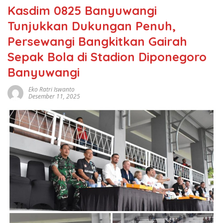
Kasdim 0825 Banyuwangi
Tunjukkan Dukungan Penuh,
Persewangi Bangkitkan Gairah
Sepak Bola di Stadion Diponegoro
Banyuwangi
Eko Ratri Iswanto
Desember 11, 2025