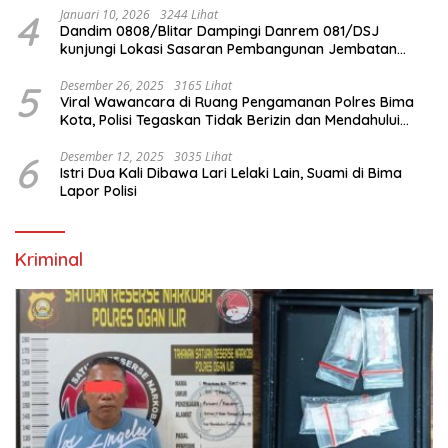
4
Januari 10, 2026
3244 Lihat
Dandim 0808/Blitar Dampingi Danrem 081/DSJ
kunjungi Lokasi Sasaran Pembangunan Jembatan
Gantung Di Blitar
5
Desember 26, 2025
3165 Lihat
Viral Wawancara di Ruang Pengamanan Polres Bima
Kota, Polisi Tegaskan Tidak Berizin dan Mendahului
Proses Lidik
6
Desember 12, 2025
3035 Lihat
Istri Dua Kali Dibawa Lari Lelaki Lain, Suami di Bima
Lapor Polisi
Kriminal