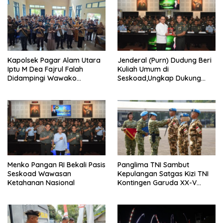
Kapolsek Pagar Alam Utara
Jenderal (Purn) Dudung Beri
Iptu M Dea Fajrul Falah
Kuliah Umum di
Didampingi Wawako
Seskoad,Ungkap Dukung
Kegiatan Genting
Program Strategis Presiden
Menko Pangan RI Bekali Pasis
Panglima TNI Sambut
Seskoad Wawasan
Kepulangan Satgas Kizi TNI
Ketahanan Nasional
Kontingen Garuda XX-V
MONUSCO