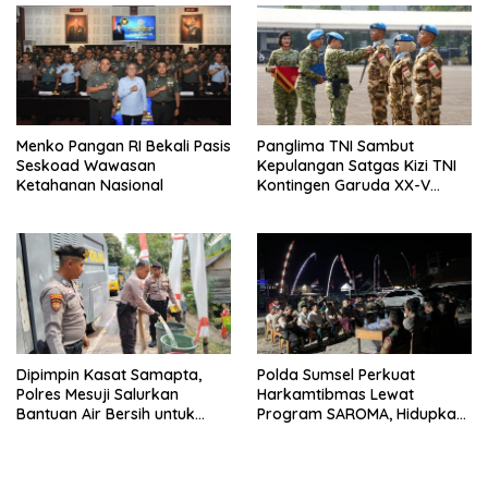
Menko Pangan RI Bekali Pasis
Panglima TNI Sambut
Seskoad Wawasan
Kepulangan Satgas Kizi TNI
Ketahanan Nasional
Kontingen Garuda XX-V
MONUSCO
Dipimpin Kasat Samapta,
Polda Sumsel Perkuat
Polres Mesuji Salurkan
Harkamtibmas Lewat
Bantuan Air Bersih untuk
Program SAROMA, Hidupkan
Warga Desa Labuhan Permai
Kembali Budaya Ronda
Malam di OKU Selatan