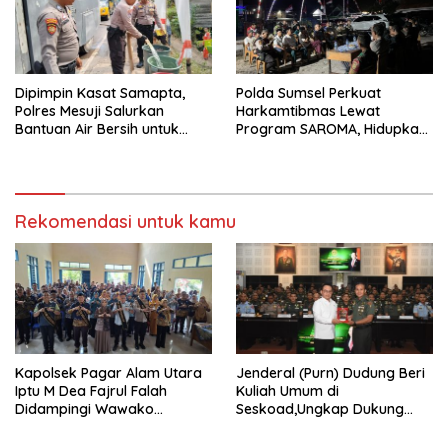
Dipimpin Kasat Samapta,
Polda Sumsel Perkuat
Polres Mesuji Salurkan
Harkamtibmas Lewat
Bantuan Air Bersih untuk
Program SAROMA, Hidupkan
Warga Desa Labuhan Permai
Kembali Budaya Ronda
Malam di OKU Selatan
Rekomendasi untuk kamu
Kapolsek Pagar Alam Utara
Jenderal (Purn) Dudung Beri
Iptu M Dea Fajrul Falah
Kuliah Umum di
Didampingi Wawako
Seskoad,Ungkap Dukung
Kegiatan Genting
Program Strategis Presiden