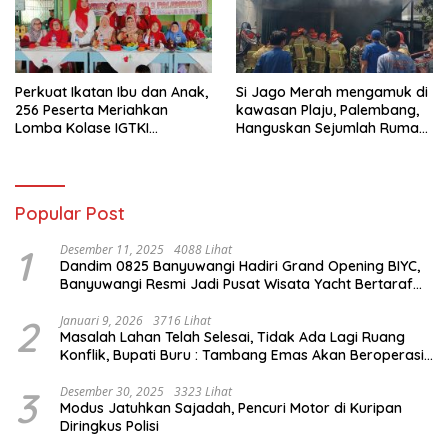
Perkuat Ikatan Ibu dan Anak,
Si Jago Merah mengamuk di
256 Peserta Meriahkan
kawasan Plaju, Palembang,
Lomba Kolase IGTKI
Hanguskan Sejumlah Rumah
Seberang Ulu II
Bedeng dan Ruko
Popular Post
1
Desember 11, 2025
4088 Lihat
Dandim 0825 Banyuwangi Hadiri Grand Opening BIYC,
Banyuwangi Resmi Jadi Pusat Wisata Yacht Bertaraf
Internasional
2
Januari 9, 2026
3716 Lihat
Masalah Lahan Telah Selesai, Tidak Ada Lagi Ruang
Konflik, Bupati Buru : Tambang Emas Akan Beroperasi
diakhir Januari 2026
3
Desember 30, 2025
3323 Lihat
Modus Jatuhkan Sajadah, Pencuri Motor di Kuripan
Diringkus Polisi