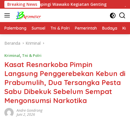
Langsung
idampingi Wawako Kegiatan Genting
Breaking News
Jenderal (Purn) Du
ke
konten
Palembang
Sumsel
Tni & Polri
Pemerintah
Budaya
Kri
Beranda
Kriminal
Kriminal
,
Tni & Polri
Kasat Resnarkoba Pimpin
Langsung Penggerebekan Kebun di
Prabumulih, Dua Tersangka Pesta
Sabu Dibekuk Sebelum Sempat
Mengonsumsi Narkotika
Andre Gondrong
Juni 2, 2026