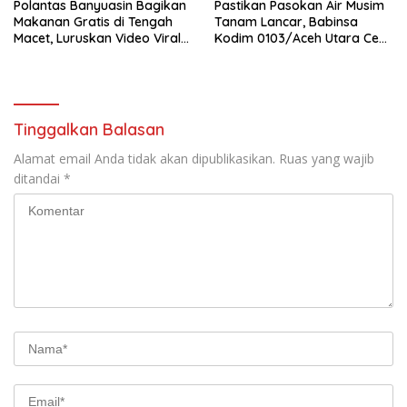
Polantas Banyuasin Bagikan
Pastikan Pasokan Air Musim
Makanan Gratis di Tengah
Tanam Lancar, Babinsa
Macet, Luruskan Video Viral
Kodim 0103/Aceh Utara Cek
di Jalintim Palembang-
Pintu Irigasi
Betung
Tinggalkan Balasan
Alamat email Anda tidak akan dipublikasikan.
Ruas yang wajib
ditandai
*