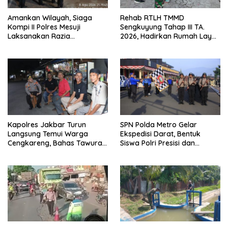
Amankan Wilayah, Siaga
Rehab RTLH TMMD
Kompi II Polres Mesuji
Sengkuyung Tahap III TA.
Laksanakan Razia
2026, Hadirkan Rumah Layak
Kendaraan di Jalan Lintas
bagi Warga
Timur Simpang Pematang
Kapolres Jakbar Turun
SPN Polda Metro Gelar
Langsung Temui Warga
Ekspedisi Darat, Bentuk
Cengkareng, Bahas Tawuran
Siswa Polri Presisi dan
hingga Bahaya Narkoba
Humanis