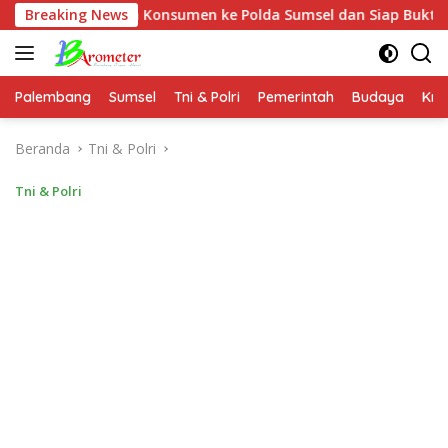
Langsung
kan Konsumen ke Polda Sumsel dan Siap Buktikan Fakta dan Bu
Breaking News
ke
konten
Palembang
Sumsel
Tni & Polri
Pemerintah
Budaya
Kri
Beranda
Tni & Polri
Tni & Polri