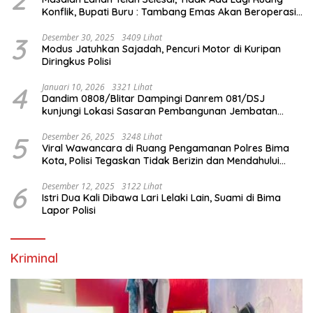
Konflik, Bupati Buru : Tambang Emas Akan Beroperasi
diakhir Januari 2026
3
Desember 30, 2025
3409 Lihat
Modus Jatuhkan Sajadah, Pencuri Motor di Kuripan
Diringkus Polisi
4
Januari 10, 2026
3321 Lihat
Dandim 0808/Blitar Dampingi Danrem 081/DSJ
kunjungi Lokasi Sasaran Pembangunan Jembatan
Gantung Di Blitar
5
Desember 26, 2025
3248 Lihat
Viral Wawancara di Ruang Pengamanan Polres Bima
Kota, Polisi Tegaskan Tidak Berizin dan Mendahului
Proses Lidik
6
Desember 12, 2025
3122 Lihat
Istri Dua Kali Dibawa Lari Lelaki Lain, Suami di Bima
Lapor Polisi
Kriminal