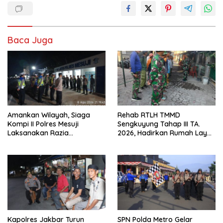
Baca Juga
Amankan Wilayah, Siaga
Rehab RTLH TMMD
Kompi II Polres Mesuji
Sengkuyung Tahap III TA.
Laksanakan Razia
2026, Hadirkan Rumah Layak
Kendaraan di Jalan Lintas
bagi Warga
Timur Simpang Pematang
Kapolres Jakbar Turun
SPN Polda Metro Gelar