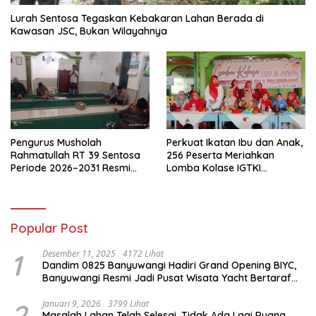
Lurah Sentosa Tegaskan Kebakaran Lahan Berada di
Kawasan JSC, Bukan Wilayahnya
Pengurus Musholah
Perkuat Ikatan Ibu dan Anak,
Rahmatullah RT 39 Sentosa
256 Peserta Meriahkan
Periode 2026–2031 Resmi
Lomba Kolase IGTKI
Terbentuk
Seberang Ulu II
Popular Post
1
Desember 11, 2025
4172 Lihat
Dandim 0825 Banyuwangi Hadiri Grand Opening BIYC,
Banyuwangi Resmi Jadi Pusat Wisata Yacht Bertaraf
Internasional
2
Januari 9, 2026
3799 Lihat
Masalah Lahan Telah Selesai, Tidak Ada Lagi Ruang