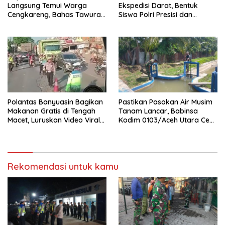
Langsung Temui Warga
Ekspedisi Darat, Bentuk
Cengkareng, Bahas Tawuran
Siswa Polri Presisi dan
hingga Bahaya Narkoba
Humanis
Polantas Banyuasin Bagikan
Pastikan Pasokan Air Musim
Makanan Gratis di Tengah
Tanam Lancar, Babinsa
Macet, Luruskan Video Viral
Kodim 0103/Aceh Utara Cek
di Jalintim Palembang-
Pintu Irigasi
Betung
Rekomendasi untuk kamu