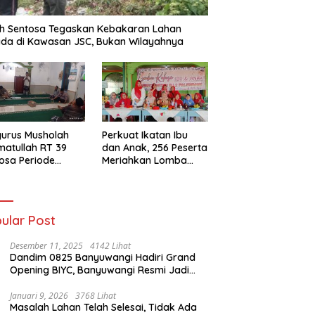
h Sentosa Tegaskan Kebakaran Lahan
da di Kawasan JSC, Bukan Wilayahnya
urus Musholah
Perkuat Ikatan Ibu
atullah RT 39
dan Anak, 256 Peserta
osa Periode
Meriahkan Lomba
–2031 Resmi
Kolase IGTKI
entuk
Seberang Ulu II
ular Post
Desember 11, 2025
4142 Lihat
Dandim 0825 Banyuwangi Hadiri Grand
Opening BIYC, Banyuwangi Resmi Jadi
Pusat Wisata Yacht Bertaraf Internasional
Januari 9, 2026
3768 Lihat
Masalah Lahan Telah Selesai, Tidak Ada