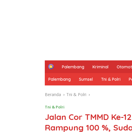
H
Palembang
Kriminal
Otomot
o
m
Palembang
Sumsel
Tni & Polri
P
e
Beranda
Tni & Polri
Tni & Polri
Jalan Cor TMMD Ke-1
Rampung 100 %, Sud