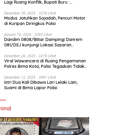
Lagi Ruang Konflik, Bupati Buru :
Tambang Emas Akan Beroperasi diakhir
Januari 2026
Desember 30, 2025
3378 Lihat
Modus Jatuhkan Sajadah, Pencuri Motor
di Kuripan Diringkus Polisi
Januari 10, 2026
3293 Lihat
Dandim 0808/Blitar Dampingi Danrem
081/DSJ kunjungi Lokasi Sasaran
Pembangunan Jembatan Gantung Di
Blitar
Desember 26, 2025
3219 Lihat
Viral Wawancara di Ruang Pengamanan
Polres Bima Kota, Polisi Tegaskan Tidak
Berizin dan Mendahului Proses Lidik
Desember 12, 2025
3091 Lihat
Istri Dua Kali Dibawa Lari Lelaki Lain,
Suami di Bima Lapor Polisi
minal