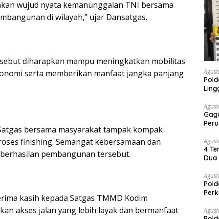
pakan wujud nyata kemanunggalan TNI bersama
bangunan di wilayah,” ujar Dansatgas.
ersebut diharapkan mampu meningkatkan mobilitas
Agust
konomi serta memberikan manfaat jangka panjang
Pold
Ling
Agust
Gaga
Peru
 Satgas bersama masyarakat tampak kompak
proses finishing. Semangat kebersamaan dan
Agust
4 Te
eberhasilan pembangunan tersebut.
Dua 
Agust
Pold
Perk
erima kasih kepada Satgas TMMD Kodim
Dibe
an akses jalan yang lebih layak dan bermanfaat
Timb
Agust
Pold