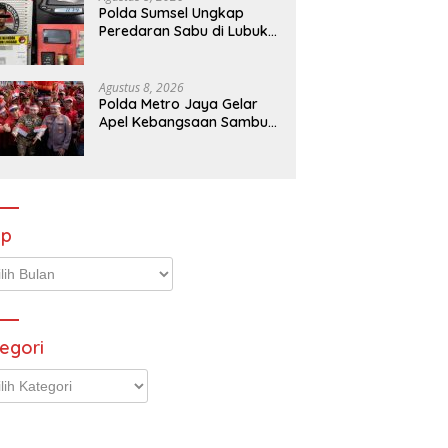
Polda Sumsel Ungkap
Peredaran Sabu di Lubuk
Linggau, Tersangka RO
Diamankan
Agustus 8, 2026
Polda Metro Jaya Gelar
Apel Kebangsaan Sambut
Hari Ulang Tahun ke-81
Republik Indonesia
ip
p
egori
gori