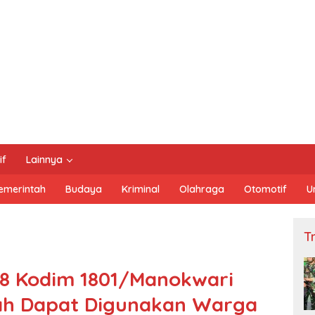
if
Lainnya
emerintah
Budaya
Kriminal
Olahraga
Otomotif
U
Tn
28 Kodim 1801/Manokwari
ah Dapat Digunakan Warga