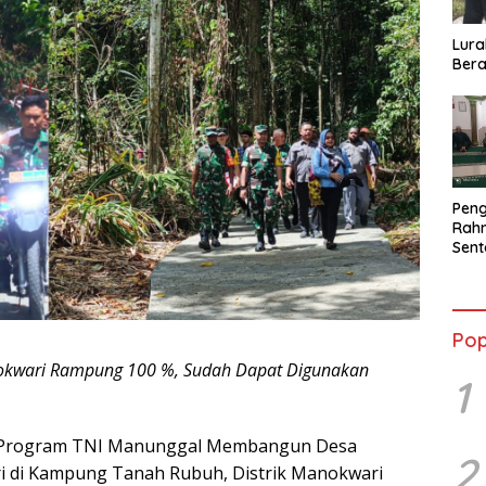
Lura
Bera
Peng
Rahm
Sent
2026
Terb
Pop
okwari Rampung 100 %, Sudah Dapat Digunakan
1
– Program TNI Manunggal Membangun Desa
2
 di Kampung Tanah Rubuh, Distrik Manokwari