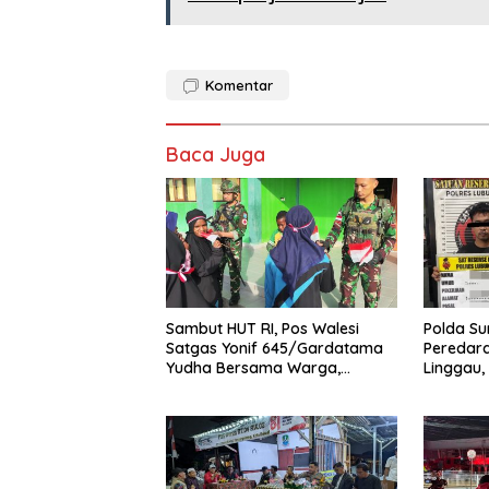
Komentar
Baca Juga
Sambut HUT RI, Pos Walesi
Polda S
Satgas Yonif 645/Gardatama
Peredara
Yudha Bersama Warga,
Linggau,
Kibarkan Merah Putih di Bukit
Diamank
Walesi