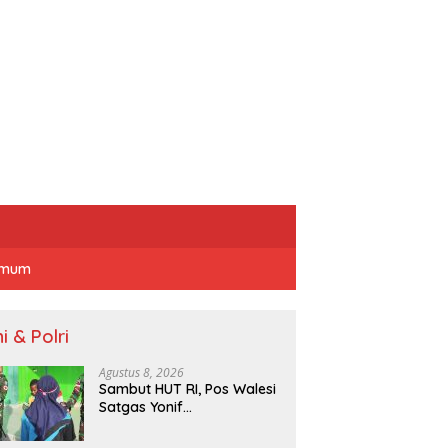
mum
i & Polri
Agustus 8, 2026
Sambut HUT RI, Pos Walesi
Satgas Yonif
645/Gardatama Yudha
Bersama Warga, Kibarkan