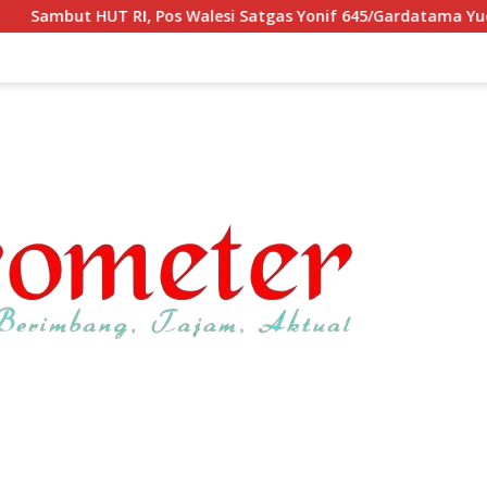
Walesi Satgas Yonif 645/Gardatama Yudha Bersama Warga, Kibar