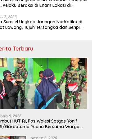
si, Pelaku Beraksi di Enam Lokasi di
embang
us 7, 2026
a Sumsel Ungkap Jaringan Narkotika di
t Lawang, Tujuh Tersangka dan Senpi
itan Diamankan
erita Terbaru
ustus 8, 2026
mbut HUT RI, Pos Walesi Satgas Yonif
45/Gardatama Yudha Bersama Warga,
barkan Merah Putih di Bukit Walesi
Agustus 8, 2026