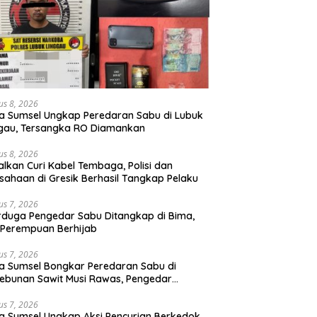
us 8, 2026
a Sumsel Ungkap Peredaran Sabu di Lubuk
gau, Tersangka RO Diamankan
us 8, 2026
lkan Curi Kabel Tembaga, Polisi dan
sahaan di Gresik Berhasil Tangkap Pelaku
us 7, 2026
rduga Pengedar Sabu Ditangkap di Bima,
Perempuan Berhijab
us 7, 2026
a Sumsel Bongkar Peredaran Sabu di
ebunan Sawit Musi Rawas, Pengedar
kuk dengan Barang Bukti Sabu dan
angan Digital
us 7, 2026
a Sumsel Ungkap Aksi Pencurian Berkedok