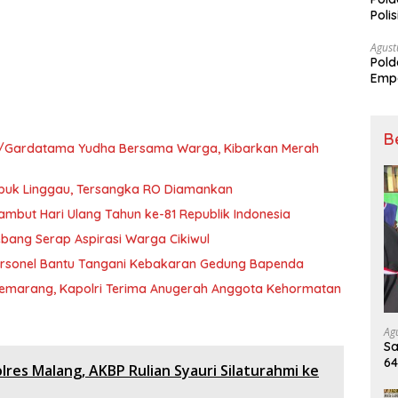
Poli
Pal
Agust
Pold
Empa
Rak
B
645/Gardatama Yudha Bersama Warga, Kibarkan Merah
ubuk Linggau, Tersangka RO Diamankan
mbut Hari Ulang Tahun ke-81 Republik Indonesia
bang Serap Aspirasi Warga Cikiwul
ersonel Bantu Tangani Kebakaran Gedung Bapenda
Semarang, Kapolri Terima Anugerah Anggota Kehormatan
Ag
Sa
6
lres Malang, AKBP Rulian Syauri Silaturahmi ke
Ki