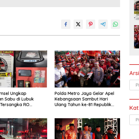
Ars
Arsi
umsel Ungkap
Polda Metro Jaya Gelar Apel
n Sabu di Lubuk
Kebangsaan Sambut Hari
 Tersangka RO
Ulang Tahun ke-81 Republik
Kat
an
Indonesia
Kate