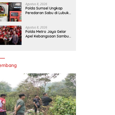
Merah Putih di Bukit Walesi
Agustus 8, 2026
Polda Sumsel Ungkap
Peredaran Sabu di Lubuk
Linggau, Tersangka RO
Diamankan
Agustus 8, 2026
Polda Metro Jaya Gelar
Apel Kebangsaan Sambut
Hari Ulang Tahun ke-81
Republik Indonesia
lembang