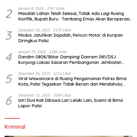
Internasional
2
Januari 9, 2026
3761 Lihat
Masalah Lahan Telah Selesai, Tidak Ada Lagi Ruang
Konflik, Bupati Buru : Tambang Emas Akan Beroperasi
diakhir Januari 2026
3
Desember 30, 2025
3370 Lihat
Modus Jatuhkan Sajadah, Pencuri Motor di Kuripan
Diringkus Polisi
4
Januari 10, 2026
3286 Lihat
Dandim 0808/Blitar Dampingi Danrem 081/DSJ
kunjungi Lokasi Sasaran Pembangunan Jembatan
Gantung Di Blitar
5
Desember 26, 2025
3212 Lihat
Viral Wawancara di Ruang Pengamanan Polres Bima
Kota, Polisi Tegaskan Tidak Berizin dan Mendahului
Proses Lidik
6
Desember 12, 2025
3084 Lihat
Istri Dua Kali Dibawa Lari Lelaki Lain, Suami di Bima
Lapor Polisi
Kriminal