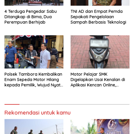
4 Terduga Pengedar Sabu
TNI AD dan Empat Pemda
Ditangkap di Bima, Dua
Sepakati Pengelolaan
Perempuan Berhijab
Sampah Berbasis Teknologi
Polsek Tambora Kembalikan
Motor Pelajar SMK
Enam Sepeda Motor Hilang
Digelapkan Usai Kenalan di
kepada Pemilik, Wujud Nyata
Aplikasi Kencan Online,
Pelayanan Presisi Polri
Pelaku Berhasil Ditangkap
Polsek Kembangan
Rekomendasi untuk kamu