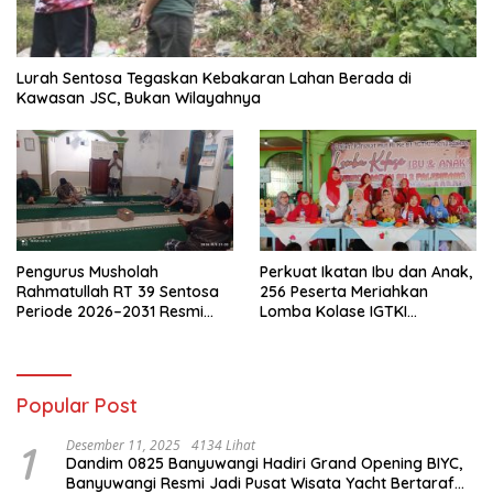
Lurah Sentosa Tegaskan Kebakaran Lahan Berada di
Kawasan JSC, Bukan Wilayahnya
Pengurus Musholah
Perkuat Ikatan Ibu dan Anak,
Rahmatullah RT 39 Sentosa
256 Peserta Meriahkan
Periode 2026–2031 Resmi
Lomba Kolase IGTKI
Terbentuk
Seberang Ulu II
Popular Post
1
Desember 11, 2025
4134 Lihat
Dandim 0825 Banyuwangi Hadiri Grand Opening BIYC,
Banyuwangi Resmi Jadi Pusat Wisata Yacht Bertaraf