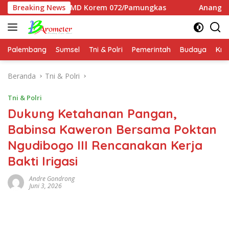
Langsung
Wasev TMMD Korem 072/Pamungkas
Breaking News
Anang Hermansyah 
ke
konten
Palembang
Sumsel
Tni & Polri
Pemerintah
Budaya
Kri
Beranda
Tni & Polri
Tni & Polri
Dukung Ketahanan Pangan,
Babinsa Kaweron Bersama Poktan
Ngudibogo III Rencanakan Kerja
Bakti Irigasi
Andre Gondrong
Juni 3, 2026