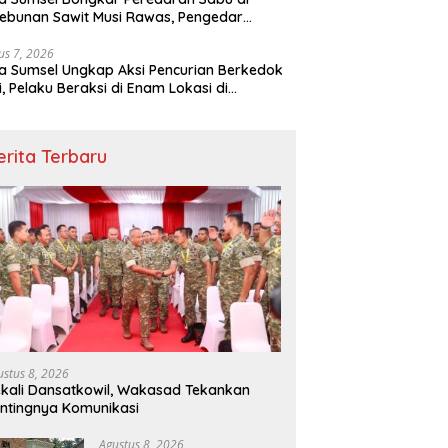
ebunan Sawit Musi Rawas, Pengedar
kuk dengan Barang Bukti Sabu dan
angan Digital
us 7, 2026
a Sumsel Ungkap Aksi Pencurian Berkedok
si, Pelaku Beraksi di Enam Lokasi di
embang
erita Terbaru
ustus 8, 2026
kali Dansatkowil, Wakasad Tekankan
ntingnya Komunikasi
Agustus 8, 2026