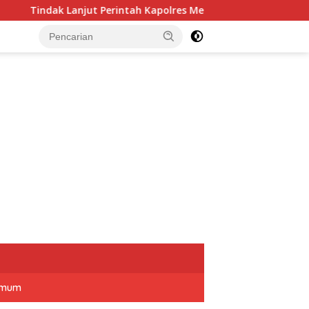
erintah Kapolres Mesuji, Seluruh Bhabinkamtibmas Sosialisasi
mum