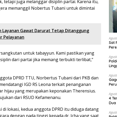
 tetapi juga melanggar disiplin partai. Karena itu,
era memanggil Nobertus Tubani untuk dimintai
an Layanan Gawat Darurat Tetap Ditanggung
ur Pelayanan
Agust
Sat 
Pere
Dia
sangkutan untuk tabayyun. Kami pastikan yang
Agust
plin dari partai jika memang terbukti terlibat,”
Pold
Ling
Agust
anggota DPRD TTU, Norbertus Tubani dari PKB dan
Gaga
, mendatangi IGD RS Leona terkait penanganan
Peru
lar hijau yang merupakan keponakan Therensius.
Agust
rujukan dari RSUD Kefamenanu.
4 Te
Dua 
 di lokasi, kedua anggota DPRD itu diduga datang
Agust
cara dengan nada tinggi kepada dr. Icha yang saat
Pold