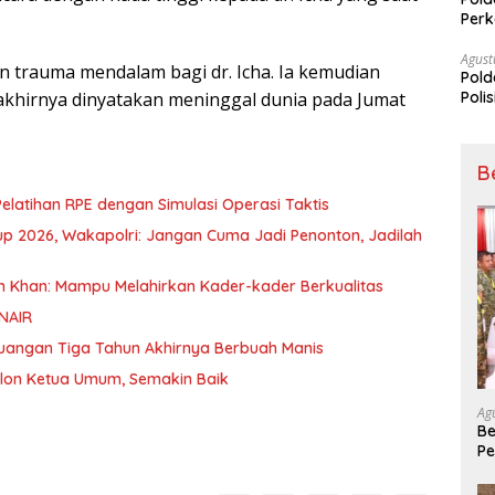
Perk
Dibe
Timb
Agust
n trauma mendalam bagi dr. Icha. Ia kemudian
Pold
Poli
akhirnya dinyatakan meninggal dunia pada Jumat
Pal
B
Pelatihan RPE dengan Simulasi Operasi Taktis
up 2026, Wakapolri: Jangan Cuma Jadi Penonton, Jadilah
 Khan: Mampu Melahirkan Kader-kader Berkualitas
NAIR
rjuangan Tiga Tahun Akhirnya Berbuah Manis
lon Ketua Umum, Semakin Baik
Ag
Be
Pe