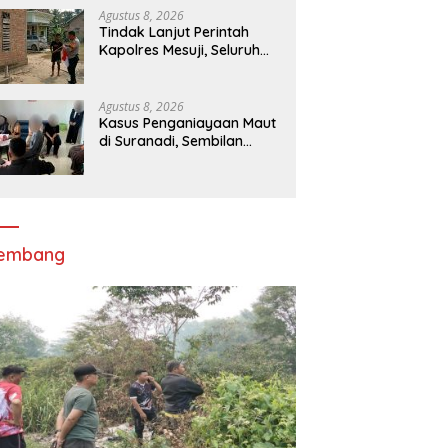
Agustus 8, 2026
Tindak Lanjut Perintah
Kapolres Mesuji, Seluruh
Bhabinkamtibmas
Sosialisasikan dan
Bagikan Bendera Merah
Agustus 8, 2026
Putih ke Masyarakat
Kasus Penganiayaan Maut
di Suranadi, Sembilan
Tersangka Diserahkan ke
Jaksa
lembang