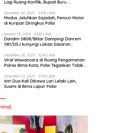
Lagi Ruang Konflik, Bupati Buru :
Tambang Emas Akan Beroperasi diakhir
Januari 2026
Desember 30, 2025
3396 Lihat
Modus Jatuhkan Sajadah, Pencuri Motor
di Kuripan Diringkus Polisi
Januari 10, 2026
3308 Lihat
Dandim 0808/Blitar Dampingi Danrem
081/DSJ kunjungi Lokasi Sasaran
Pembangunan Jembatan Gantung Di
Blitar
Desember 26, 2025
3236 Lihat
Viral Wawancara di Ruang Pengamanan
Polres Bima Kota, Polisi Tegaskan Tidak
Berizin dan Mendahului Proses Lidik
Desember 12, 2025
3109 Lihat
Istri Dua Kali Dibawa Lari Lelaki Lain,
Suami di Bima Lapor Polisi
minal