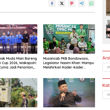
Ars
nak Muda Main Bareng
Musancab PKB Bondowoso,
ri Cup 2026, Wakapolri:
Legislator Nasim Khan: Mampu
Arsi
Cuma Jadi Penonton,
Melahirkan Kader-kader
alenta Digital
Berkualitas
Kat
Kate