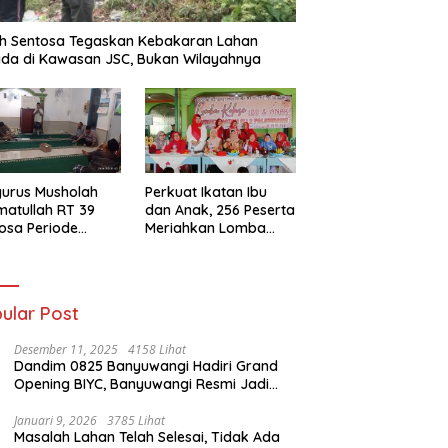
h Sentosa Tegaskan Kebakaran Lahan
da di Kawasan JSC, Bukan Wilayahnya
urus Musholah
Perkuat Ikatan Ibu
atullah RT 39
dan Anak, 256 Peserta
osa Periode
Meriahkan Lomba
–2031 Resmi
Kolase IGTKI
entuk
Seberang Ulu II
ular Post
Desember 11, 2025
4158 Lihat
Dandim 0825 Banyuwangi Hadiri Grand
Opening BIYC, Banyuwangi Resmi Jadi
Pusat Wisata Yacht Bertaraf Internasional
Januari 9, 2026
3785 Lihat
Masalah Lahan Telah Selesai, Tidak Ada