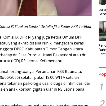
Lura
Bera
omisi IX Siapkan Sanksi Disiplin Jika Kader PKB Terlibat
ua Komisi IX DPR RI yang juga Ketua Umum DPP
atau yang akrab disapa Ninik, mengecam keras
Peng
a anggota DPRD Kabupaten Timor Tengah Utara
Rahm
Sent
adap dr. Eliza Princila Utami Pakaenoni atau dr.
2026
Darurat (IGD) RS Leona, Kefamenanu.
Terb
i rumah orangtuanya, Perumahan RSS Baumata,
Pop
/06/2026) sekitar pukul 18.00 WITA setelah
1
a tekanan psikologis usai diduga diintimidasi dari
en anak korban gigitan ular di RS Leona pada
2
g mendalam atas wafatnya dr. Icha dan berharap