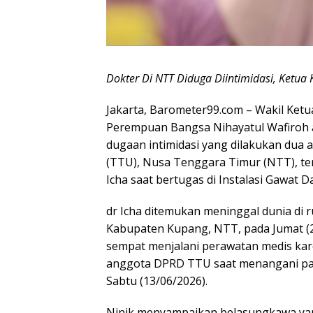
Dokter Di NTT Diduga Diintimidasi, Ketua K
Jakarta, Barometer99.com – Wakil Ket
Perempuan Bangsa Nihayatul Wafiroh 
dugaan intimidasi yang dilakukan du
(TTU), Nusa Tenggara Timur (NTT), terh
Icha saat bertugas di Instalasi Gawat 
dr Icha ditemukan meninggal dunia d
Kabupaten Kupang, NTT, pada Jumat (26
sempat menjalani perawatan medis karen
anggota DPRD TTU saat menangani pasi
Sabtu (13/06/2026).
Ninik menyampaikan belasungkawa yan