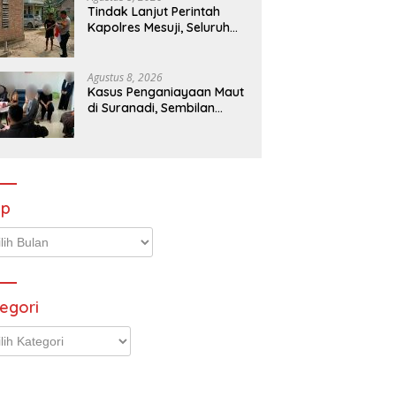
Tindak Lanjut Perintah
Kapolres Mesuji, Seluruh
Bhabinkamtibmas
Sosialisasikan dan
Bagikan Bendera Merah
Agustus 8, 2026
Putih ke Masyarakat
Kasus Penganiayaan Maut
di Suranadi, Sembilan
Tersangka Diserahkan ke
Jaksa
ip
p
egori
gori