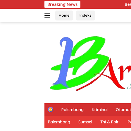
Langsung
Breaking News
Bekali Dansatkowil, Wak
ke
konten
Home
Indeks
H
Palembang
Kriminal
Otomot
o
m
Palembang
Sumsel
Tni & Polri
P
e