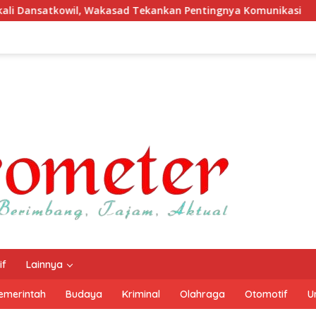
asad Tekankan Pentingnya Komunikasi
Tindak Lanjut P
if
Lainnya
emerintah
Budaya
Kriminal
Olahraga
Otomotif
U