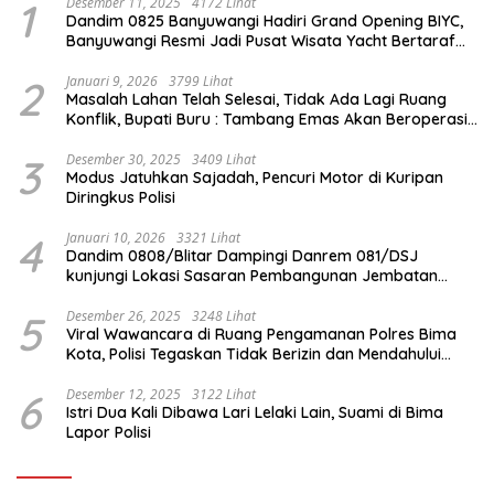
1
Desember 11, 2025
4172 Lihat
Dandim 0825 Banyuwangi Hadiri Grand Opening BIYC,
Banyuwangi Resmi Jadi Pusat Wisata Yacht Bertaraf
Internasional
2
Januari 9, 2026
3799 Lihat
Masalah Lahan Telah Selesai, Tidak Ada Lagi Ruang
Konflik, Bupati Buru : Tambang Emas Akan Beroperasi
diakhir Januari 2026
3
Desember 30, 2025
3409 Lihat
Modus Jatuhkan Sajadah, Pencuri Motor di Kuripan
Diringkus Polisi
4
Januari 10, 2026
3321 Lihat
Dandim 0808/Blitar Dampingi Danrem 081/DSJ
kunjungi Lokasi Sasaran Pembangunan Jembatan
Gantung Di Blitar
5
Desember 26, 2025
3248 Lihat
Viral Wawancara di Ruang Pengamanan Polres Bima
Kota, Polisi Tegaskan Tidak Berizin dan Mendahului
Proses Lidik
6
Desember 12, 2025
3122 Lihat
Istri Dua Kali Dibawa Lari Lelaki Lain, Suami di Bima
Lapor Polisi