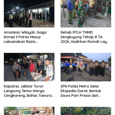
Amankan Wilayah, Siaga
Rehab RTLH TMMD
Kompi II Polres Mesuji
Sengkuyung Tahap III TA.
Laksanakan Razia
2026, Hadirkan Rumah Layak
Kendaraan di Jalan Lintas
bagi Warga
Timur Simpang Pematang
Kapolres Jakbar Turun
SPN Polda Metro Gelar
Langsung Temui Warga
Ekspedisi Darat, Bentuk
Cengkareng, Bahas Tawuran
Siswa Polri Presisi dan
hingga Bahaya Narkoba
Humanis