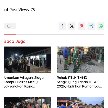
Post Views:
75
Baca Juga
Amankan Wilayah, Siaga
Rehab RTLH TMMD
Kompi II Polres Mesuji
Sengkuyung Tahap III TA.
Laksanakan Razia
2026, Hadirkan Rumah Layak
Kendaraan di Jalan Lintas
bagi Warga
Timur Simpang Pematang