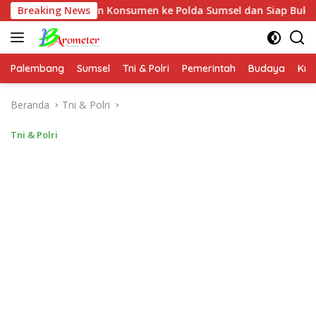
Langsung
kan Konsumen ke Polda Sumsel dan Siap Buktikan Fakta dan Buk
Breaking News
ke
konten
Palembang
Sumsel
Tni & Polri
Pemerintah
Budaya
Kri
Beranda
Tni & Polri
Tni & Polri