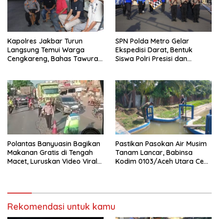
Kapolres Jakbar Turun
SPN Polda Metro Gelar
Langsung Temui Warga
Ekspedisi Darat, Bentuk
Cengkareng, Bahas Tawuran
Siswa Polri Presisi dan
hingga Bahaya Narkoba
Humanis
Polantas Banyuasin Bagikan
Pastikan Pasokan Air Musim
Makanan Gratis di Tengah
Tanam Lancar, Babinsa
Macet, Luruskan Video Viral
Kodim 0103/Aceh Utara Cek
di Jalintim Palembang-
Pintu Irigasi
Betung
Rekomendasi untuk kamu