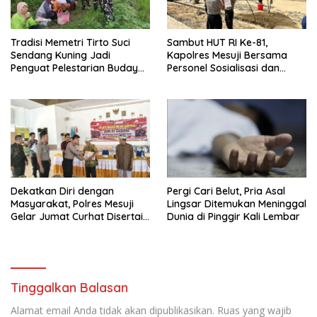
Tradisi Memetri Tirto Suci
Sambut HUT RI Ke-81,
Sendang Kuning Jadi
Kapolres Mesuji Bersama
Penguat Pelestarian Budaya
Personel Sosialisasi dan
di Sambirejo
Bagikan Bendera Merah
Putih kepada Warga dan
Pengguna Jalan
Dekatkan Diri dengan
Pergi Cari Belut, Pria Asal
Masyarakat, Polres Mesuji
Lingsar Ditemukan Meninggal
Gelar Jumat Curhat Disertai
Dunia di Pinggir Kali Lembar
Bakti Sosial
Tinggalkan Balasan
Alamat email Anda tidak akan dipublikasikan.
Ruas yang wajib