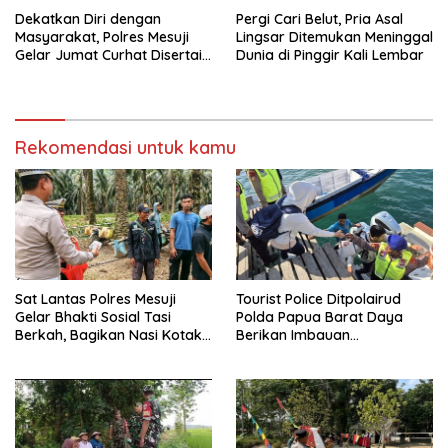
Dekatkan Diri dengan
Pergi Cari Belut, Pria Asal
Masyarakat, Polres Mesuji
Lingsar Ditemukan Meninggal
Gelar Jumat Curhat Disertai
Dunia di Pinggir Kali Lembar
Bakti Sosial
Rekomendasi untuk kamu
Sat Lantas Polres Mesuji
Tourist Police Ditpolairud
Gelar Bhakti Sosial Tasi
Polda Papua Barat Daya
Berkah, Bagikan Nasi Kotak
Berikan Imbauan
untuk Pengemudi, Petani dan
Keselamatan kepada
Pekerja
Wisatawan