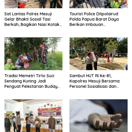
Sat Lantas Polres Mesuji
Tourist Police Ditpolairud
Gelar Bhakti Sosial Tasi
Polda Papua Barat Daya
Berkah, Bagikan Nasi Kotak
Berikan Imbauan
untuk Pengemudi, Petani dan
Keselamatan kepada
Pekerja
Wisatawan
Tradisi Memetri Tirto Suci
Sambut HUT RI Ke-81,
Sendang Kuning Jadi
Kapolres Mesuji Bersama
Penguat Pelestarian Budaya
Personel Sosialisasi dan
di Sambirejo
Bagikan Bendera Merah
Putih kepada Warga dan
Pengguna Jalan