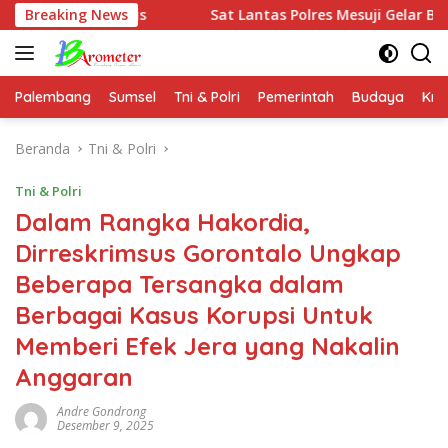
Langsung
Manis
Breaking News
Sat Lantas Polres Mesuji Gelar Bhakti Sosial Tas
ke
konten
Palembang
Sumsel
Tni & Polri
Pemerintah
Budaya
Kri
Beranda
Tni & Polri
Tni & Polri
Dalam Rangka Hakordia,
Dirreskrimsus Gorontalo Ungkap
Beberapa Tersangka dalam
Berbagai Kasus Korupsi Untuk
Memberi Efek Jera yang Nakalin
Anggaran
Andre Gondrong
Desember 9, 2025