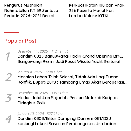
Pengurus Musholah
Perkuat Ikatan Ibu dan Anak,
Rahmatullah RT 39 Sentosa
256 Peserta Meriahkan
Periode 2026–2031 Resmi
Lomba Kolase IGTKI
Terbentuk
Seberang Ulu II
Popular Post
1
Desember 11, 2025
4121 Lihat
Dandim 0825 Banyuwangi Hadiri Grand Opening BIYC,
Banyuwangi Resmi Jadi Pusat Wisata Yacht Bertaraf
Internasional
2
Januari 9, 2026
3748 Lihat
Masalah Lahan Telah Selesai, Tidak Ada Lagi Ruang
Konflik, Bupati Buru : Tambang Emas Akan Beroperasi
diakhir Januari 2026
3
Desember 30, 2025
3357 Lihat
Modus Jatuhkan Sajadah, Pencuri Motor di Kuripan
Diringkus Polisi
4
Januari 10, 2026
3273 Lihat
Dandim 0808/Blitar Dampingi Danrem 081/DSJ
kunjungi Lokasi Sasaran Pembangunan Jembatan
Gantung Di Blitar