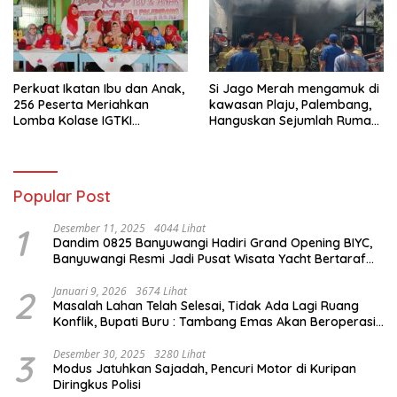
Perkuat Ikatan Ibu dan Anak,
Si Jago Merah mengamuk di
256 Peserta Meriahkan
kawasan Plaju, Palembang,
Lomba Kolase IGTKI
Hanguskan Sejumlah Rumah
Seberang Ulu II
Bedeng dan Ruko
Popular Post
1
Desember 11, 2025
4044 Lihat
Dandim 0825 Banyuwangi Hadiri Grand Opening BIYC,
Banyuwangi Resmi Jadi Pusat Wisata Yacht Bertaraf
Internasional
2
Januari 9, 2026
3674 Lihat
Masalah Lahan Telah Selesai, Tidak Ada Lagi Ruang
Konflik, Bupati Buru : Tambang Emas Akan Beroperasi
diakhir Januari 2026
3
Desember 30, 2025
3280 Lihat
Modus Jatuhkan Sajadah, Pencuri Motor di Kuripan
Diringkus Polisi