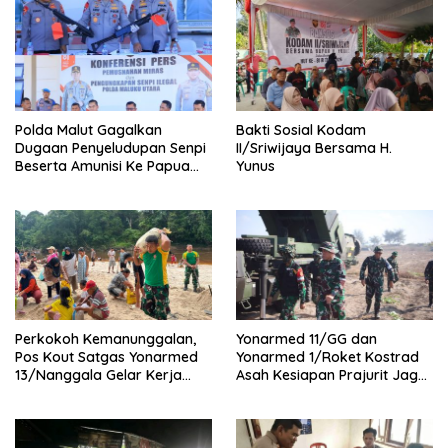
Polda Malut Gagalkan
Bakti Sosial Kodam
Dugaan Penyeludupan Senpi
II/Sriwijaya Bersama H.
Beserta Amunisi Ke Papua
Yunus
Melalui Lintas Negara, Tiga
Tersangka Diamankan
Perkokoh Kemanunggalan,
Yonarmed 11/GG dan
Pos Kout Satgas Yonarmed
Yonarmed 1/Roket Kostrad
13/Nanggala Gelar Kerja
Asah Kesiapan Prajurit Jaga
Bakti Bersama Warga
Kedaulatan NKRI
Gotong Pasir Sungai demi
Pembangunan Masjid Desa
Senaning