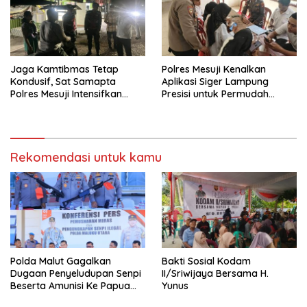
Jaga Kamtibmas Tetap
Polres Mesuji Kenalkan
Kondusif, Sat Samapta
Aplikasi Siger Lampung
Polres Mesuji Intensifkan
Presisi untuk Permudah
Patroli Janji Jaga
Akses Layanan Kepolisian
Rekomendasi untuk kamu
Polda Malut Gagalkan
Bakti Sosial Kodam
Dugaan Penyeludupan Senpi
II/Sriwijaya Bersama H.
Beserta Amunisi Ke Papua
Yunus
Melalui Lintas Negara, Tiga