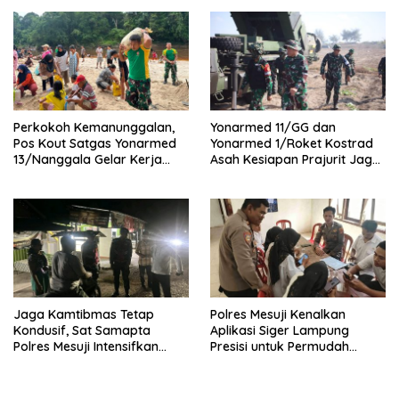
Tersangka Diamankan
Perkokoh Kemanunggalan,
Yonarmed 11/GG dan
Pos Kout Satgas Yonarmed
Yonarmed 1/Roket Kostrad
13/Nanggala Gelar Kerja
Asah Kesiapan Prajurit Jaga
Bakti Bersama Warga
Kedaulatan NKRI
Gotong Pasir Sungai demi
Pembangunan Masjid Desa
Senaning
Jaga Kamtibmas Tetap
Polres Mesuji Kenalkan
Kondusif, Sat Samapta
Aplikasi Siger Lampung
Polres Mesuji Intensifkan
Presisi untuk Permudah
Patroli Janji Jaga
Akses Layanan Kepolisian