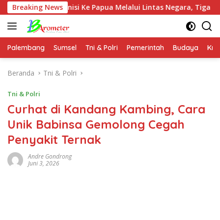
Langsung
 Amunisi Ke Papua Melalui Lintas Negara, Tiga Tersangka Dia
Breaking News
ke
konten
Palembang
Sumsel
Tni & Polri
Pemerintah
Budaya
Kri
Beranda
Tni & Polri
Tni & Polri
Curhat di Kandang Kambing, Cara
Unik Babinsa Gemolong Cegah
Penyakit Ternak
Andre Gondrong
Juni 3, 2026