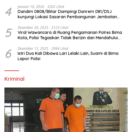
4
Januari 10, 2026
3202 Lihat
Dandim 0808/Blitar Dampingi Danrem 081/DSJ
kunjungi Lokasi Sasaran Pembangunan Jembatan
Gantung Di Blitar
5
Desember 26, 2025
3123 Lihat
Viral Wawancara di Ruang Pengamanan Polres Bima
Kota, Polisi Tegaskan Tidak Berizin dan Mendahului
Proses Lidik
6
Desember 12, 2025
2994 Lihat
Istri Dua Kali Dibawa Lari Lelaki Lain, Suami di Bima
Lapor Polisi
Kriminal