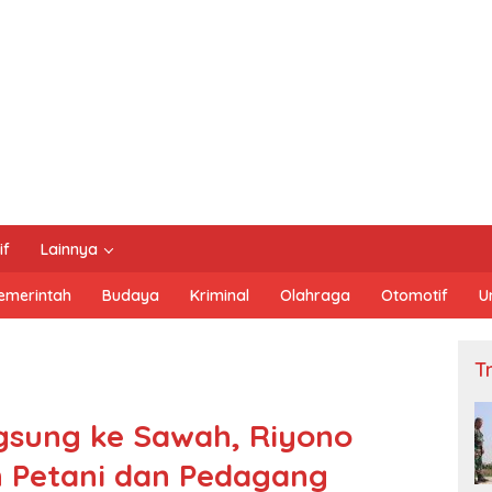
if
Lainnya
emerintah
Budaya
Kriminal
Olahraga
Otomotif
U
Tn
gsung ke Sawah, Riyono
n Petani dan Pedagang