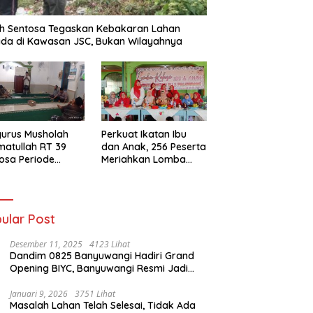
h Sentosa Tegaskan Kebakaran Lahan
da di Kawasan JSC, Bukan Wilayahnya
urus Musholah
Perkuat Ikatan Ibu
atullah RT 39
dan Anak, 256 Peserta
osa Periode
Meriahkan Lomba
–2031 Resmi
Kolase IGTKI
entuk
Seberang Ulu II
ular Post
Desember 11, 2025
4123 Lihat
Dandim 0825 Banyuwangi Hadiri Grand
Opening BIYC, Banyuwangi Resmi Jadi
Pusat Wisata Yacht Bertaraf Internasional
Januari 9, 2026
3751 Lihat
Masalah Lahan Telah Selesai, Tidak Ada