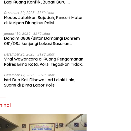
Lagi Ruang Konflik, Bupati Buru :
Tambang Emas Akan Beroperasi diakhir
Januari 2026
Desember 30, 2025
3360 Lihat
Modus Jatuhkan Sajadah, Pencuri Motor
di Kuripan Diringkus Polisi
Januari 10, 2026
3276 Lihat
Dandim 0808/Blitar Dampingi Danrem
081/DSJ kunjungi Lokasi Sasaran
Pembangunan Jembatan Gantung Di
Blitar
Desember 26, 2025
3198 Lihat
Viral Wawancara di Ruang Pengamanan
Polres Bima Kota, Polisi Tegaskan Tidak
Berizin dan Mendahului Proses Lidik
Desember 12, 2025
3070 Lihat
Istri Dua Kali Dibawa Lari Lelaki Lain,
Suami di Bima Lapor Polisi
minal