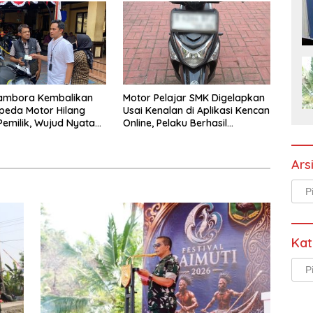
Tambora Kembalikan
Motor Pelajar SMK Digelapkan
peda Motor Hilang
Usai Kenalan di Aplikasi Kencan
emilik, Wujud Nyata
Online, Pelaku Berhasil
 Presisi Polri
Ditangkap Polsek Kembangan
Ars
Arsi
Kat
Kate