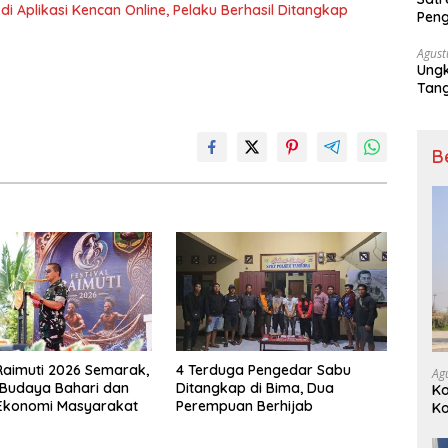
i Aplikasi Kencan Online, Pelaku Berhasil Ditangkap
Peng
Nark
Agust
Ungk
Tan
B
 Raimuti 2026 Semarak,
4 Terduga Pengedar Sabu
Ag
 Budaya Bahari dan
Ditangkap di Bima, Dua
K
Ekonomi Masyarakat
Perempuan Berhijab
K