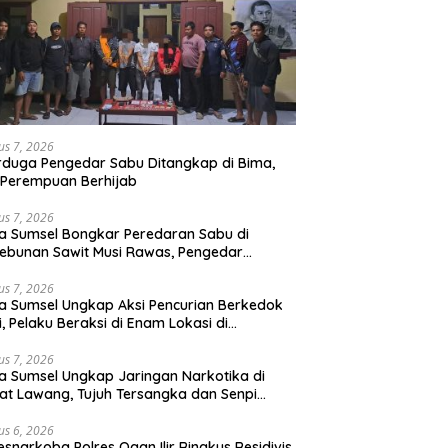
us 7, 2026
rduga Pengedar Sabu Ditangkap di Bima,
Perempuan Berhijab
us 7, 2026
a Sumsel Bongkar Peredaran Sabu di
ebunan Sawit Musi Rawas, Pengedar
kuk dengan Barang Bukti Sabu dan
angan Digital
us 7, 2026
a Sumsel Ungkap Aksi Pencurian Berkedok
si, Pelaku Beraksi di Enam Lokasi di
embang
us 7, 2026
a Sumsel Ungkap Jaringan Narkotika di
t Lawang, Tujuh Tersangka dan Senpi
itan Diamankan
us 6, 2026
esnarkoba Polres Ogan Ilir Ringkus Residivis