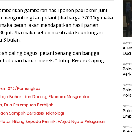
emberikan gambaran hasil panen padi akhir Juni
an menguntungkan petani. Jika harga 7700/kg maka
n maka petani akan mendapatkan hasil panen
n 30 juta/ha maka petani masih ada keuntungan
 3 bulan.
Agust
4 Te
abah paling bagus, petani senang dan bangga
Dua 
kebutuhan harian mereka” tutup Riyono Caping.
Agust
Pold
Perk
Dibe
Timb
Agust
orem 072/Pamungkas
Pold
Poli
udaya Bahari dan Dorong Ekonomi Masyarakat
Pal
a, Dua Perempuan Berhijab
Agust
Pold
laan Sampah Berbasis Teknologi
Empa
Rak
otor Hilang kepada Pemilik, Wujud Nyata Pelayanan
Agust
Satr