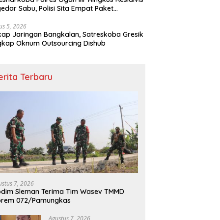
edar Sabu, Polisi Sita Empat Paket
otika
us 5, 2026
ap Jaringan Bangkalan, Satreskoba Gresik
gkap Oknum Outsourcing Dishub
erita Terbaru
ustus 7, 2026
odim Sleman Terima Tim Wasev TMMD
orem 072/Pamungkas
Agustus 7, 2026