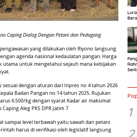
Lura
Bera
ono Caping Dialog Dengan Petani dan Pedagang
pengawasan yang dilakukan oleh Riyono langsung
an dengan agenda nasional kedaulatan pangan. Harga
Peng
tik utama untuk mengetahui sejauh mana kebijakan
Rahm
Sent
kyat.
2026
Terb
s sesuai dengan aturan dari Inpres no 4 tahun 2026
Kepala Badan Pangan no 14 tahun 2025. Rujukan
Pop
arus 6.500/kg dengan syarat Kadar air maksimal
1
 Caping Aleg PKS DPR Jatim 7
al sampai level terbawah yaitu sawah dan petani
2
intah harus di verifikasi oleh legislatif langsung