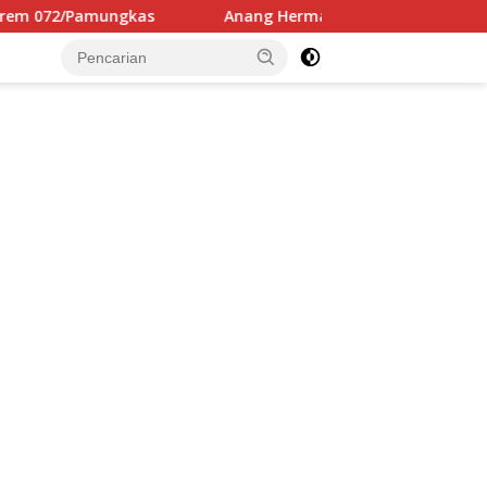
as
Anang Hermansyah Resmi Melanjutkan S3 UNAIR