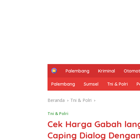
H
Palembang
Kriminal
Otomot
o
m
Palembang
Sumsel
Tni & Polri
P
e
Beranda
Tni & Polri
Tni & Polri
Cek Harga Gabah lan
Caping Dialog Denga