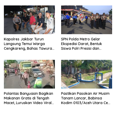
Timur Simpang Pematang
Kapolres Jakbar Turun
SPN Polda Metro Gelar
Langsung Temui Warga
Ekspedisi Darat, Bentuk
Cengkareng, Bahas Tawuran
Siswa Polri Presisi dan
hingga Bahaya Narkoba
Humanis
Polantas Banyuasin Bagikan
Pastikan Pasokan Air Musim
Makanan Gratis di Tengah
Tanam Lancar, Babinsa
Macet, Luruskan Video Viral
Kodim 0103/Aceh Utara Cek
di Jalintim Palembang-
Pintu Irigasi
Betung