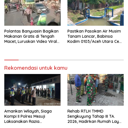
Polantas Banyuasin Bagikan
Pastikan Pasokan Air Musim
Makanan Gratis di Tengah
Tanam Lancar, Babinsa
Macet, Luruskan Video Viral
Kodim 0103/Aceh Utara Cek
di Jalintim Palembang-
Pintu Irigasi
Betung
Rekomendasi untuk kamu
Amankan Wilayah, Siaga
Rehab RTLH TMMD
Kompi II Polres Mesuji
Sengkuyung Tahap III TA.
Laksanakan Razia
2026, Hadirkan Rumah Layak
Kendaraan di Jalan Lintas
bagi Warga