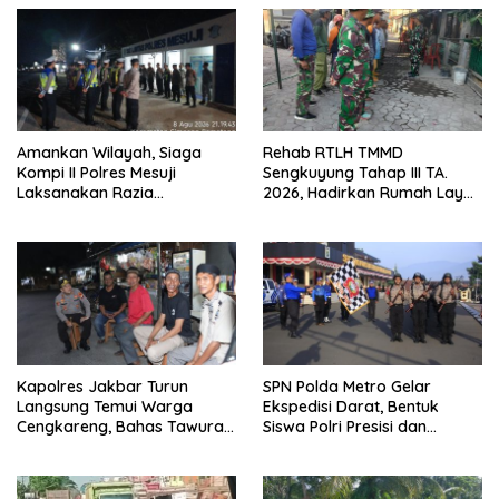
Amankan Wilayah, Siaga
Rehab RTLH TMMD
Kompi II Polres Mesuji
Sengkuyung Tahap III TA.
Laksanakan Razia
2026, Hadirkan Rumah Layak
Kendaraan di Jalan Lintas
bagi Warga
Timur Simpang Pematang
Kapolres Jakbar Turun
SPN Polda Metro Gelar
Langsung Temui Warga
Ekspedisi Darat, Bentuk
Cengkareng, Bahas Tawuran
Siswa Polri Presisi dan
hingga Bahaya Narkoba
Humanis