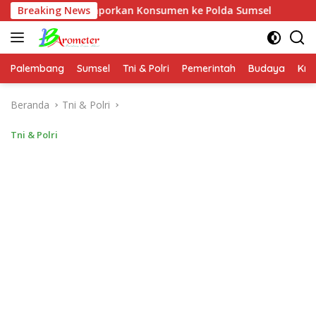
Langsung
ond Laporkan Konsumen ke Polda Sumsel
Breaking News
Amankan Wilaya
ke
konten
Palembang
Sumsel
Tni & Polri
Pemerintah
Budaya
Kri
Beranda
Tni & Polri
Tni & Polri