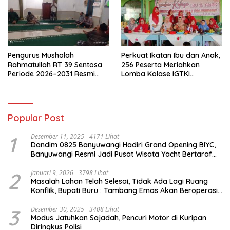
Pengurus Musholah
Perkuat Ikatan Ibu dan Anak,
Rahmatullah RT 39 Sentosa
256 Peserta Meriahkan
Periode 2026–2031 Resmi
Lomba Kolase IGTKI
Terbentuk
Seberang Ulu II
Popular Post
1
Desember 11, 2025
4171 Lihat
Dandim 0825 Banyuwangi Hadiri Grand Opening BIYC,
Banyuwangi Resmi Jadi Pusat Wisata Yacht Bertaraf
Internasional
2
Januari 9, 2026
3798 Lihat
Masalah Lahan Telah Selesai, Tidak Ada Lagi Ruang
Konflik, Bupati Buru : Tambang Emas Akan Beroperasi
diakhir Januari 2026
3
Desember 30, 2025
3408 Lihat
Modus Jatuhkan Sajadah, Pencuri Motor di Kuripan
Diringkus Polisi