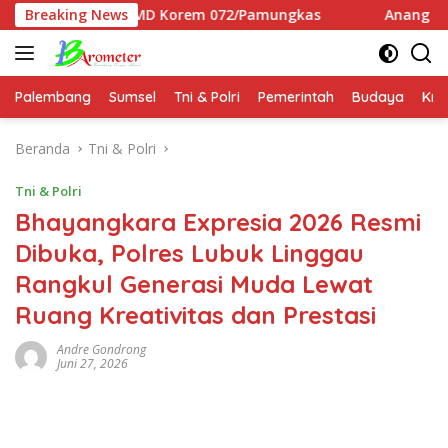
Langsung
sev TMMD Korem 072/Pamungkas
Breaking News
Anang Hermansyah Re
ke
konten
Palembang
Sumsel
Tni & Polri
Pemerintah
Budaya
Kri
Beranda
Tni & Polri
Tni & Polri
Bhayangkara Expresia 2026 Resmi
Dibuka, Polres Lubuk Linggau
Rangkul Generasi Muda Lewat
Ruang Kreativitas dan Prestasi
Andre Gondrong
Juni 27, 2026