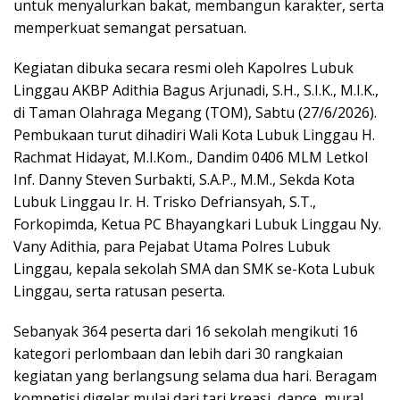
untuk menyalurkan bakat, membangun karakter, serta
memperkuat semangat persatuan.
Kegiatan dibuka secara resmi oleh Kapolres Lubuk
Linggau AKBP Adithia Bagus Arjunadi, S.H., S.I.K., M.I.K.,
di Taman Olahraga Megang (TOM), Sabtu (27/6/2026).
Pembukaan turut dihadiri Wali Kota Lubuk Linggau H.
Rachmat Hidayat, M.I.Kom., Dandim 0406 MLM Letkol
Inf. Danny Steven Surbakti, S.A.P., M.M., Sekda Kota
Lubuk Linggau Ir. H. Trisko Defriansyah, S.T.,
Forkopimda, Ketua PC Bhayangkari Lubuk Linggau Ny.
Vany Adithia, para Pejabat Utama Polres Lubuk
Linggau, kepala sekolah SMA dan SMK se-Kota Lubuk
Linggau, serta ratusan peserta.
Sebanyak 364 peserta dari 16 sekolah mengikuti 16
kategori perlombaan dan lebih dari 30 rangkaian
kegiatan yang berlangsung selama dua hari. Beragam
kompetisi digelar mulai dari tari kreasi, dance, mural,