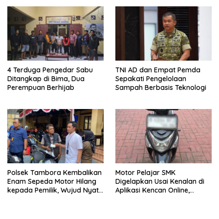
4 Terduga Pengedar Sabu
TNI AD dan Empat Pemda
Ditangkap di Bima, Dua
Sepakati Pengelolaan
Perempuan Berhijab
Sampah Berbasis Teknologi
Polsek Tambora Kembalikan
Motor Pelajar SMK
Enam Sepeda Motor Hilang
Digelapkan Usai Kenalan di
kepada Pemilik, Wujud Nyata
Aplikasi Kencan Online,
Pelayanan Presisi Polri
Pelaku Berhasil Ditangkap
Polsek Kembangan