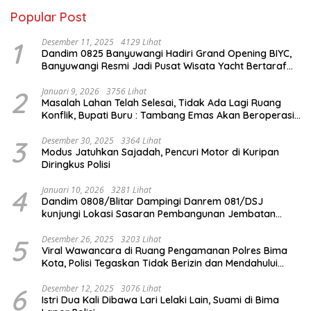
Popular Post
1
Desember 11, 2025
4129 Lihat
Dandim 0825 Banyuwangi Hadiri Grand Opening BIYC,
Banyuwangi Resmi Jadi Pusat Wisata Yacht Bertaraf
Internasional
2
Januari 9, 2026
3756 Lihat
Masalah Lahan Telah Selesai, Tidak Ada Lagi Ruang
Konflik, Bupati Buru : Tambang Emas Akan Beroperasi
diakhir Januari 2026
3
Desember 30, 2025
3364 Lihat
Modus Jatuhkan Sajadah, Pencuri Motor di Kuripan
Diringkus Polisi
4
Januari 10, 2026
3281 Lihat
Dandim 0808/Blitar Dampingi Danrem 081/DSJ
kunjungi Lokasi Sasaran Pembangunan Jembatan
Gantung Di Blitar
5
Desember 26, 2025
3203 Lihat
Viral Wawancara di Ruang Pengamanan Polres Bima
Kota, Polisi Tegaskan Tidak Berizin dan Mendahului
Proses Lidik
6
Desember 12, 2025
3076 Lihat
Istri Dua Kali Dibawa Lari Lelaki Lain, Suami di Bima