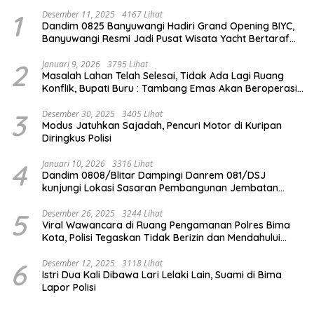
1
Desember 11, 2025
4167 Lihat
Dandim 0825 Banyuwangi Hadiri Grand Opening BIYC,
Banyuwangi Resmi Jadi Pusat Wisata Yacht Bertaraf
Internasional
2
Januari 9, 2026
3795 Lihat
Masalah Lahan Telah Selesai, Tidak Ada Lagi Ruang
Konflik, Bupati Buru : Tambang Emas Akan Beroperasi
diakhir Januari 2026
3
Desember 30, 2025
3405 Lihat
Modus Jatuhkan Sajadah, Pencuri Motor di Kuripan
Diringkus Polisi
4
Januari 10, 2026
3316 Lihat
Dandim 0808/Blitar Dampingi Danrem 081/DSJ
kunjungi Lokasi Sasaran Pembangunan Jembatan
Gantung Di Blitar
5
Desember 26, 2025
3244 Lihat
Viral Wawancara di Ruang Pengamanan Polres Bima
Kota, Polisi Tegaskan Tidak Berizin dan Mendahului
Proses Lidik
6
Desember 12, 2025
3118 Lihat
Istri Dua Kali Dibawa Lari Lelaki Lain, Suami di Bima
Lapor Polisi