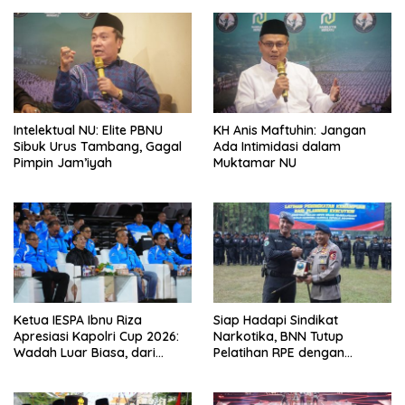
Intelektual NU: Elite PBNU
KH Anis Maftuhin: Jangan
Sibuk Urus Tambang, Gagal
Ada Intimidasi dalam
Pimpin Jam’iyah
Muktamar NU
Ketua IESPA Ibnu Riza
Siap Hadapi Sindikat
Apresiasi Kapolri Cup 2026:
Narkotika, BNN Tutup
Wadah Luar Biasa, dari
Pelatihan RPE dengan
Polres hingga Panggung
Simulasi Operasi Taktis
Nasional