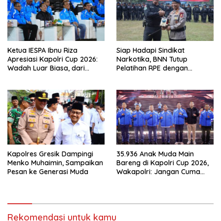
Ketua IESPA Ibnu Riza
Siap Hadapi Sindikat
Apresiasi Kapolri Cup 2026:
Narkotika, BNN Tutup
Wadah Luar Biasa, dari
Pelatihan RPE dengan
Polres hingga Panggung
Simulasi Operasi Taktis
Nasional
Kapolres Gresik Dampingi
35.936 Anak Muda Main
Menko Muhaimin, Sampaikan
Bareng di Kapolri Cup 2026,
Pesan ke Generasi Muda
Wakapolri: Jangan Cuma
Jadi Penonton, Jadilah
Talenta Digital
Rekomendasi untuk kamu