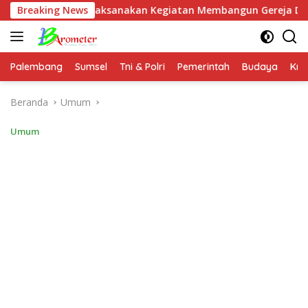
Langsung
Nawa Melaksanakan Kegiatan Membangun Gereja Di Distrik Airu
Breaking News
ke
konten
Palembang
Sumsel
Tni & Polri
Pemerintah
Budaya
Kri
Beranda
Umum
Umum