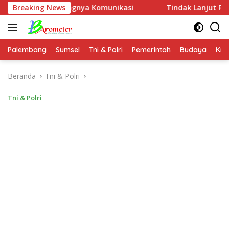
Langsung
 Pentingnya Komunikasi
Breaking News
Tindak Lanjut Perintah Kapolr
ke
konten
Palembang
Sumsel
Tni & Polri
Pemerintah
Budaya
Kri
Beranda
Tni & Polri
Tni & Polri