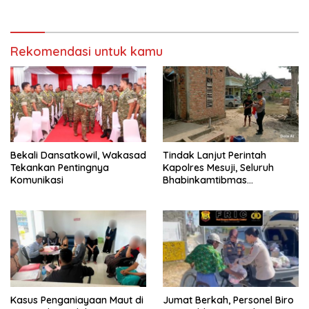
Rekomendasi untuk kamu
Bekali Dansatkowil, Wakasad
Tindak Lanjut Perintah
Tekankan Pentingnya
Kapolres Mesuji, Seluruh
Komunikasi
Bhabinkamtibmas
Sosialisasikan dan Bagikan
Bendera Merah Putih ke
Masyarakat
Kasus Penganiayaan Maut di
Jumat Berkah, Personel Biro