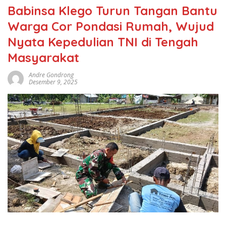
Babinsa Klego Turun Tangan Bantu
Warga Cor Pondasi Rumah, Wujud
Nyata Kepedulian TNI di Tengah
Masyarakat
Andre Gondrong
Desember 9, 2025