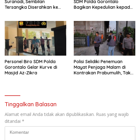
Suranadi, Sembilan
SDM Polda Gorontalo
Tersangka Diserahkan ke
Bagikan Kepedulian kepada
Jaksa
Sesama
Personel Biro SDM Polda
Polisi Selidiki Penemuan
Gorontalo Gelar Kurve di
Mayat Penjaga Malam di
Masjid Az-Zikra
Kontrakan Prabumulih, Tak
Ditemukan Tanda Kekerasan
Tinggalkan Balasan
Alamat email Anda tidak akan dipublikasikan.
Ruas yang wajib
ditandai
*