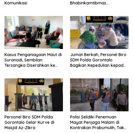
Komunikasi
Bhabinkamtibmas
Sosialisasikan dan Bagikan
Bendera Merah Putih ke
Masyarakat
Kasus Penganiayaan Maut di
Jumat Berkah, Personel Biro
Suranadi, Sembilan
SDM Polda Gorontalo
Tersangka Diserahkan ke
Bagikan Kepedulian kepada
Jaksa
Sesama
Personel Biro SDM Polda
Polisi Selidiki Penemuan
Gorontalo Gelar Kurve di
Mayat Penjaga Malam di
Masjid Az-Zikra
Kontrakan Prabumulih, Tak
Ditemukan Tanda Kekerasan