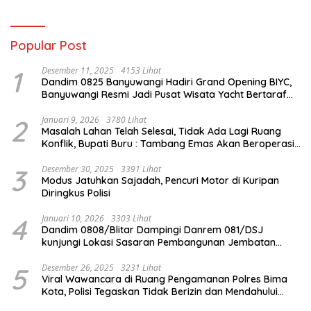
Popular Post
1
Desember 11, 2025
4153 Lihat
Dandim 0825 Banyuwangi Hadiri Grand Opening BIYC,
Banyuwangi Resmi Jadi Pusat Wisata Yacht Bertaraf
Internasional
2
Januari 9, 2026
3780 Lihat
Masalah Lahan Telah Selesai, Tidak Ada Lagi Ruang
Konflik, Bupati Buru : Tambang Emas Akan Beroperasi
diakhir Januari 2026
3
Desember 30, 2025
3391 Lihat
Modus Jatuhkan Sajadah, Pencuri Motor di Kuripan
Diringkus Polisi
4
Januari 10, 2026
3303 Lihat
Dandim 0808/Blitar Dampingi Danrem 081/DSJ
kunjungi Lokasi Sasaran Pembangunan Jembatan
Gantung Di Blitar
5
Desember 26, 2025
3231 Lihat
Viral Wawancara di Ruang Pengamanan Polres Bima
Kota, Polisi Tegaskan Tidak Berizin dan Mendahului
Proses Lidik