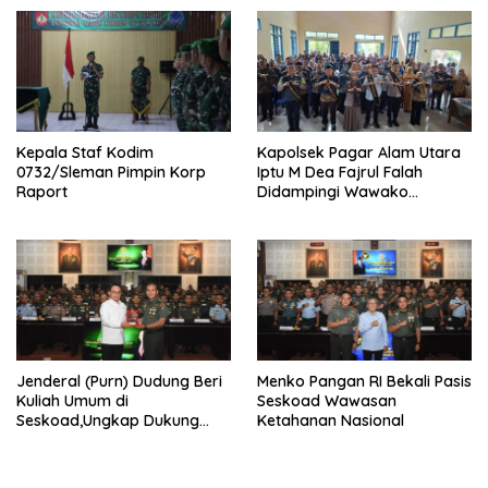
Perkuat Sinergitas TNI–TDM
Kepala Staf Kodim
Kapolsek Pagar Alam Utara
0732/Sleman Pimpin Korp
Iptu M Dea Fajrul Falah
Raport
Didampingi Wawako
Kegiatan Genting
Jenderal (Purn) Dudung Beri
Menko Pangan RI Bekali Pasis
Kuliah Umum di
Seskoad Wawasan
Seskoad,Ungkap Dukung
Ketahanan Nasional
Program Strategis Presiden