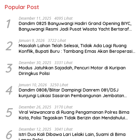
Popular Post
1
Desember 11, 2025
4095 Lihat
Dandim 0825 Banyuwangi Hadiri Grand Opening BIYC,
Banyuwangi Resmi Jadi Pusat Wisata Yacht Bertaraf
Internasional
2
Januari 9, 2026
3722 Lihat
Masalah Lahan Telah Selesai, Tidak Ada Lagi Ruang
Konflik, Bupati Buru : Tambang Emas Akan Beroperasi
diakhir Januari 2026
3
Desember 30, 2025
3331 Lihat
Modus Jatuhkan Sajadah, Pencuri Motor di Kuripan
Diringkus Polisi
4
Januari 10, 2026
3250 Lihat
Dandim 0808/Blitar Dampingi Danrem 081/DSJ
kunjungi Lokasi Sasaran Pembangunan Jembatan
Gantung Di Blitar
5
Desember 26, 2025
3170 Lihat
Viral Wawancara di Ruang Pengamanan Polres Bima
Kota, Polisi Tegaskan Tidak Berizin dan Mendahului
Proses Lidik
6
Desember 12, 2025
3041 Lihat
Istri Dua Kali Dibawa Lari Lelaki Lain, Suami di Bima
Lapor Polisi