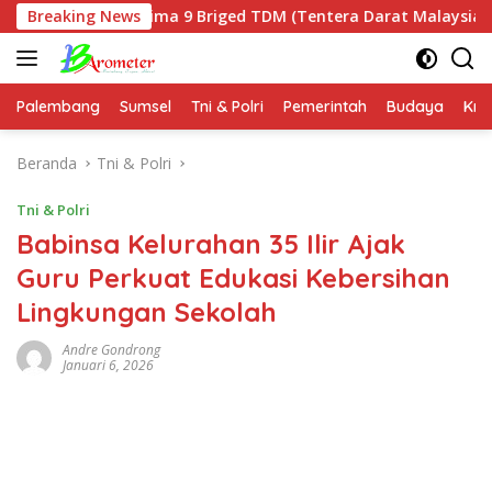
Langsung
Panglima 9 Briged TDM (Tentera Darat Malaysia) Kunjungi Pos
Breaking News
ke
konten
Palembang
Sumsel
Tni & Polri
Pemerintah
Budaya
Kri
Beranda
Tni & Polri
Tni & Polri
Babinsa Kelurahan 35 Ilir Ajak
Guru Perkuat Edukasi Kebersihan
Lingkungan Sekolah
Andre Gondrong
Januari 6, 2026