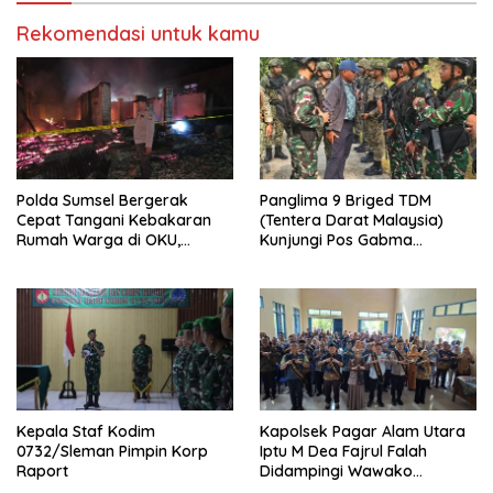
Rekomendasi untuk kamu
Polda Sumsel Bergerak
Panglima 9 Briged TDM
Cepat Tangani Kebakaran
(Tentera Darat Malaysia)
Rumah Warga di OKU,
Kunjungi Pos Gabma
Kerugian Ditaksir Rp100 Juta
Temajuk dan Sajingan,
Perkuat Sinergitas TNI–TDM
Kepala Staf Kodim
Kapolsek Pagar Alam Utara
0732/Sleman Pimpin Korp
Iptu M Dea Fajrul Falah
Raport
Didampingi Wawako
Kegiatan Genting