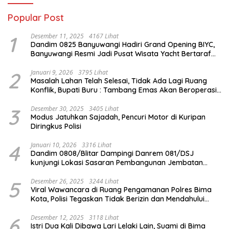
Popular Post
1
Desember 11, 2025
4167 Lihat
Dandim 0825 Banyuwangi Hadiri Grand Opening BIYC,
Banyuwangi Resmi Jadi Pusat Wisata Yacht Bertaraf
Internasional
2
Januari 9, 2026
3795 Lihat
Masalah Lahan Telah Selesai, Tidak Ada Lagi Ruang
Konflik, Bupati Buru : Tambang Emas Akan Beroperasi
diakhir Januari 2026
3
Desember 30, 2025
3405 Lihat
Modus Jatuhkan Sajadah, Pencuri Motor di Kuripan
Diringkus Polisi
4
Januari 10, 2026
3316 Lihat
Dandim 0808/Blitar Dampingi Danrem 081/DSJ
kunjungi Lokasi Sasaran Pembangunan Jembatan
Gantung Di Blitar
5
Desember 26, 2025
3244 Lihat
Viral Wawancara di Ruang Pengamanan Polres Bima
Kota, Polisi Tegaskan Tidak Berizin dan Mendahului
Proses Lidik
6
Desember 12, 2025
3118 Lihat
Istri Dua Kali Dibawa Lari Lelaki Lain, Suami di Bima