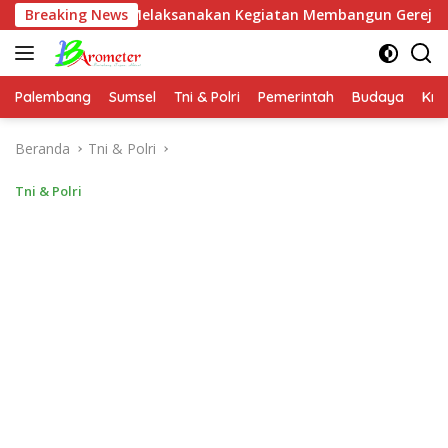
Langsung
 Nawa Melaksanakan Kegiatan Membangun Gereja Di Distrik Air
Breaking News
ke
konten
Palembang
Sumsel
Tni & Polri
Pemerintah
Budaya
Kri
Beranda
Tni & Polri
Tni & Polri