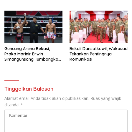
kepada Pelajar
(LKO) Penanggulangan
Bencana Alam Tahun 2026
Guncang Arena Bekasi,
Bekali Dansatkowil, Wakasad
Praka Marinir Erwin
Tekankan Pentingnya
Simangunsong Tumbangkan
Komunikasi
Lawan di Kickstriking ZXZ
Prodigy
Tinggalkan Balasan
Alamat email Anda tidak akan dipublikasikan.
Ruas yang wajib
ditandai
*