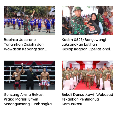
Babinsa Jatisrono
Kodim 0825/Banyuwangi
Tanamkan Disiplin dan
Laksanakan Latihan
Wawasan Kebangsaan
Kesiapsiagaan Operasional
kepada Pelajar
(LKO) Penanggulangan
Bencana Alam Tahun 2026
Guncang Arena Bekasi,
Bekali Dansatkowil, Wakasad
Praka Marinir Erwin
Tekankan Pentingnya
Simangunsong Tumbangkan
Komunikasi
Lawan di Kickstriking ZXZ
Prodigy