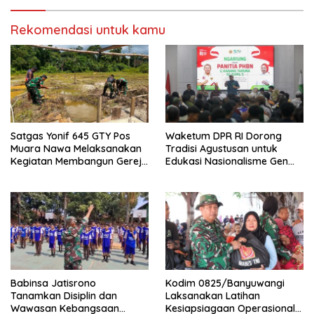
Rekomendasi untuk kamu
Satgas Yonif 645 GTY Pos
Waketum DPR RI Dorong
Muara Nawa Melaksanakan
Tradisi Agustusan untuk
Kegiatan Membangun Gereja
Edukasi Nasionalisme Gen
Di Distrik Airu
Alpha
Babinsa Jatisrono
Kodim 0825/Banyuwangi
Tanamkan Disiplin dan
Laksanakan Latihan
Wawasan Kebangsaan
Kesiapsiagaan Operasional