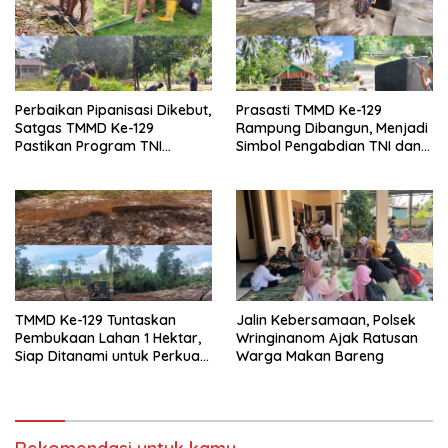
Perbaikan Pipanisasi Dikebut,
Prasasti TMMD Ke-129
Satgas TMMD Ke-129
Rampung Dibangun, Menjadi
Pastikan Program TNI
Simbol Pengabdian TNI dan
Manunggal Air Bersih Segera
Kenangan Abadi untuk
Dinikmati Warga Kampung
Kampung Sesor
Sesor
TMMD Ke-129 Tuntaskan
Jalin Kebersamaan, Polsek
Pembukaan Lahan 1 Hektar,
Wringinanom Ajak Ratusan
Siap Ditanami untuk Perkuat
Warga Makan Bareng
Ketahanan Pangan Kampung
Sesor