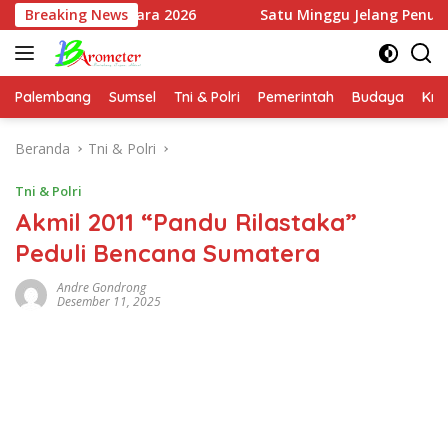
Langsung
ngkara 2026
Breaking News
Satu Minggu Jelang Penutupan, Satgas T
ke
konten
Palembang
Sumsel
Tni & Polri
Pemerintah
Budaya
Kri
Beranda
Tni & Polri
Tni & Polri
Akmil 2011 “Pandu Rilastaka”
Peduli Bencana Sumatera
Andre Gondrong
Desember 11, 2025