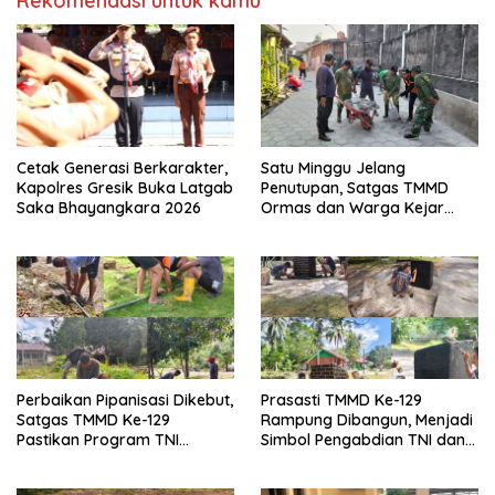
Rekomendasi untuk kamu
Cetak Generasi Berkarakter,
Satu Minggu Jelang
Kapolres Gresik Buka Latgab
Penutupan, Satgas TMMD
Saka Bhayangkara 2026
Ormas dan Warga Kejar
Waktu Demi Tuntaskan
Sasaran Fisik
Perbaikan Pipanisasi Dikebut,
Prasasti TMMD Ke-129
Satgas TMMD Ke-129
Rampung Dibangun, Menjadi
Pastikan Program TNI
Simbol Pengabdian TNI dan
Manunggal Air Bersih Segera
Kenangan Abadi untuk
Dinikmati Warga Kampung
Kampung Sesor