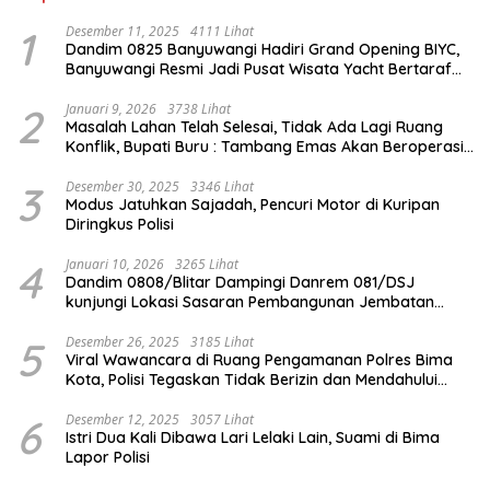
1
Desember 11, 2025
4111 Lihat
Dandim 0825 Banyuwangi Hadiri Grand Opening BIYC,
Banyuwangi Resmi Jadi Pusat Wisata Yacht Bertaraf
Internasional
2
Januari 9, 2026
3738 Lihat
Masalah Lahan Telah Selesai, Tidak Ada Lagi Ruang
Konflik, Bupati Buru : Tambang Emas Akan Beroperasi
diakhir Januari 2026
3
Desember 30, 2025
3346 Lihat
Modus Jatuhkan Sajadah, Pencuri Motor di Kuripan
Diringkus Polisi
4
Januari 10, 2026
3265 Lihat
Dandim 0808/Blitar Dampingi Danrem 081/DSJ
kunjungi Lokasi Sasaran Pembangunan Jembatan
Gantung Di Blitar
5
Desember 26, 2025
3185 Lihat
Viral Wawancara di Ruang Pengamanan Polres Bima
Kota, Polisi Tegaskan Tidak Berizin dan Mendahului
Proses Lidik
6
Desember 12, 2025
3057 Lihat
Istri Dua Kali Dibawa Lari Lelaki Lain, Suami di Bima
Lapor Polisi