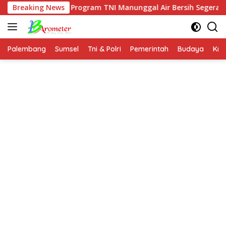
Langsung
9 Pastikan Program TNI Manunggal Air Bersih Segera Dinikmat
Breaking News
ke
konten
Palembang
Sumsel
Tni & Polri
Pemerintah
Budaya
Kri