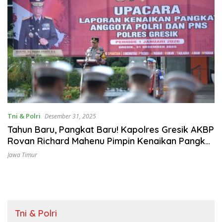
Tni & Polri
Desember 31, 2025
Tahun Baru, Pangkat Baru! Kapolres Gresik AKBP
Rovan Richard Mahenu Pimpin Kenaikan Pangkat
101 Personel
Jawa Timur
Tni & Polri