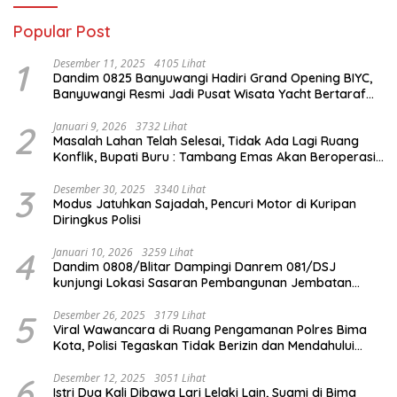
Popular Post
1
Desember 11, 2025
4105 Lihat
Dandim 0825 Banyuwangi Hadiri Grand Opening BIYC,
Banyuwangi Resmi Jadi Pusat Wisata Yacht Bertaraf
Internasional
2
Januari 9, 2026
3732 Lihat
Masalah Lahan Telah Selesai, Tidak Ada Lagi Ruang
Konflik, Bupati Buru : Tambang Emas Akan Beroperasi
diakhir Januari 2026
3
Desember 30, 2025
3340 Lihat
Modus Jatuhkan Sajadah, Pencuri Motor di Kuripan
Diringkus Polisi
4
Januari 10, 2026
3259 Lihat
Dandim 0808/Blitar Dampingi Danrem 081/DSJ
kunjungi Lokasi Sasaran Pembangunan Jembatan
Gantung Di Blitar
5
Desember 26, 2025
3179 Lihat
Viral Wawancara di Ruang Pengamanan Polres Bima
Kota, Polisi Tegaskan Tidak Berizin dan Mendahului
Proses Lidik
6
Desember 12, 2025
3051 Lihat
Istri Dua Kali Dibawa Lari Lelaki Lain, Suami di Bima