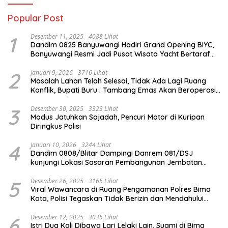
Popular Post
1
Desember 11, 2025
4088 Lihat
Dandim 0825 Banyuwangi Hadiri Grand Opening BIYC,
Banyuwangi Resmi Jadi Pusat Wisata Yacht Bertaraf
Internasional
2
Januari 9, 2026
3716 Lihat
Masalah Lahan Telah Selesai, Tidak Ada Lagi Ruang
Konflik, Bupati Buru : Tambang Emas Akan Beroperasi
diakhir Januari 2026
3
Desember 30, 2025
3323 Lihat
Modus Jatuhkan Sajadah, Pencuri Motor di Kuripan
Diringkus Polisi
4
Januari 10, 2026
3244 Lihat
Dandim 0808/Blitar Dampingi Danrem 081/DSJ
kunjungi Lokasi Sasaran Pembangunan Jembatan
Gantung Di Blitar
5
Desember 26, 2025
3165 Lihat
Viral Wawancara di Ruang Pengamanan Polres Bima
Kota, Polisi Tegaskan Tidak Berizin dan Mendahului
Proses Lidik
6
Desember 12, 2025
3035 Lihat
Istri Dua Kali Dibawa Lari Lelaki Lain, Suami di Bima