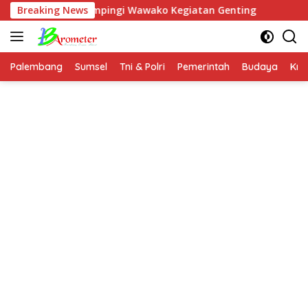
Langsung
 Falah Didampingi Wawako Kegiatan Genting
Breaking News
Jenderal (
ke
konten
Palembang
Sumsel
Tni & Polri
Pemerintah
Budaya
Kri