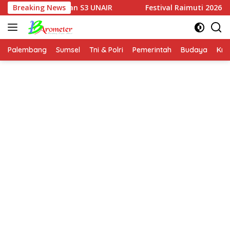
Langsung
 Melanjutkan S3 UNAIR
Breaking News
Festival Raimuti 2026 Semara
ke
konten
Palembang
Sumsel
Tni & Polri
Pemerintah
Budaya
Kri