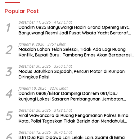
Popular Post
1
Desember 11, 2025
4123 Lihat
Dandim 0825 Banyuwangi Hadiri Grand Opening BIYC,
Banyuwangi Resmi Jadi Pusat Wisata Yacht Bertaraf
Internasional
2
Januari 9, 2026
3751 Lihat
Masalah Lahan Telah Selesai, Tidak Ada Lagi Ruang
Konflik, Bupati Buru : Tambang Emas Akan Beroperasi
diakhir Januari 2026
3
Desember 30, 2025
3360 Lihat
Modus Jatuhkan Sajadah, Pencuri Motor di Kuripan
Diringkus Polisi
4
Januari 10, 2026
3276 Lihat
Dandim 0808/Blitar Dampingi Danrem 081/DSJ
kunjungi Lokasi Sasaran Pembangunan Jembatan
Gantung Di Blitar
5
Desember 26, 2025
3198 Lihat
Viral Wawancara di Ruang Pengamanan Polres Bima
Kota, Polisi Tegaskan Tidak Berizin dan Mendahului
Proses Lidik
6
Desember 12, 2025
3070 Lihat
Istri Dua Kali Dibawa Lari Lelaki Lain, Suami di Bima